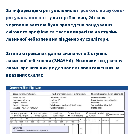
За інформацією рятувальників
гірського пошуково-
рятувального пост
у на горі Піп Іван, 24 січня
черговою вахтою було проведено зондування
снігового профілю та тест компресією на ступінь
лавинної небезпеки на південному схилі гори.
Згідно отриманих даних визначено 3 ступінь
лавинної небезпеки (ЗНАЧНА). Можливе сходження
лавин при низьких додаткових навантаженнях на
вказаних схилах