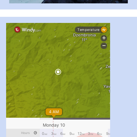
#PipIvanToday
#PipIvanWeather
...

pimrec_project