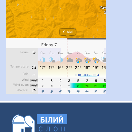
#PipIvanToday
#PipIvanWeather
...

pimrec_project