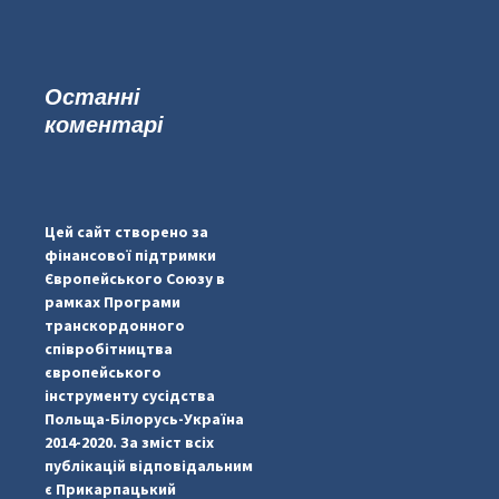
Останні
коментарі
#PipIvanToday
#PipIvanWeather
Цей сайт створено за
...

фінансової підтримки
Європейського Союзу в
pimrec_project
рамках Програми
транскордонного
співробітництва
європейського
інструменту сусідства
Польща-Білорусь-Україна
2014-2020. За зміст всіх
публікацій відповідальним
є Прикарпацький