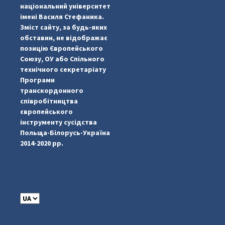
національний університет
імені Василя Стефаника.
Зміст сайту, за будь-яких
обставин, не відображає
позицію Європейського
Союзу, ОУ або Спільного
технічного секретаріату
Програми
транскордонного
#PipIvanToday
#PipIvanWeather
...

співробітництва
європейського
pimrec_project
інструменту сусідства
Польща-Білорусь-Україна
2014-2020 рр.
C
h
o