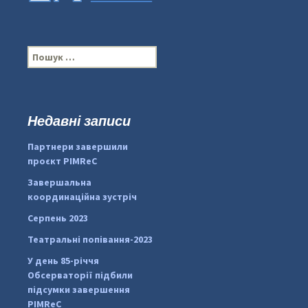
П
о
ш
у
к
Недавні записи
:
#PipIvanToday
#PipIvanWeather
Партнери завершили
...

проєкт PIMReC
pimrec_project
Завершальна
координаційна зустріч
Серпень 2023
Театральні попівання-2023
У день 85-річчя
Обсерваторії підбили
підсумки завершення
PIMReC