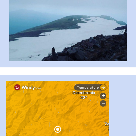
#PipIvanToday
#PipIvanWeather
...

pimrec_project