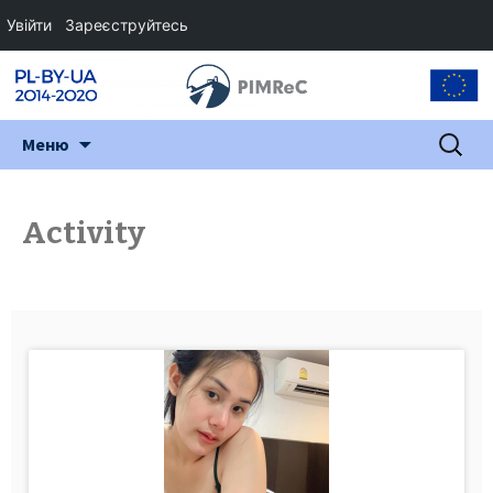
Увійти
Зареєструйтесь
Перейти
Пошук:
Меню
до
змісту
Activity