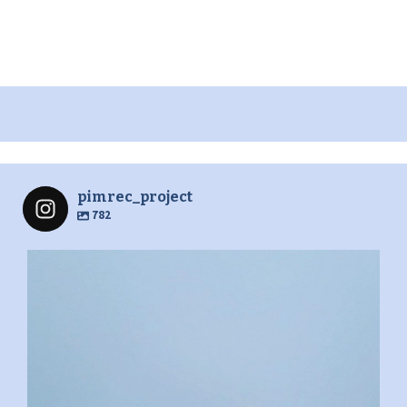
pimrec_project
782
pimrec_project