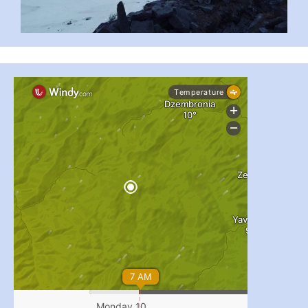
...
#PipIvanToday
pimrec_project