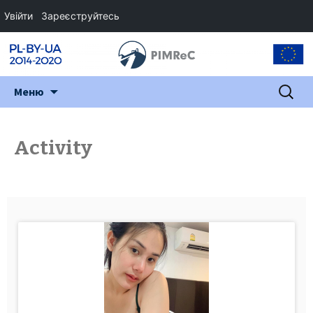
Увійти
Зареєструйтесь
Перейти
Пошук:
Меню
до
змісту
Activity