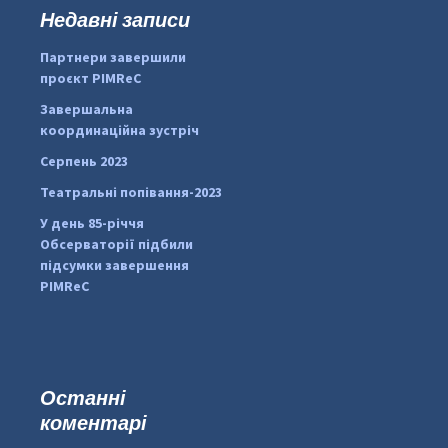
к
Недавні записи
...
#PipIvanToday
:
Партнери завершили
pimrec_project
проєкт PIMReC
Завершальна
координаційна зустріч
Серпень 2023
Театральні попівання-2023
У день 85-річчя
Обсерваторії підбили
підсумки завершення
PIMReC
Останні
коментарі
...
#PipIvanToday