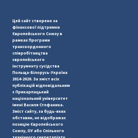
pimrec_project
Цей сайт створено за
фінансової підтримки
Європейського Союзу в
рамках Програми
транскордонного
співробітництва
європейського
інструменту сусідства
Польща-Білорусь-Україна
2014-2020. За зміст всіх
публікацій відповідальним
є Прикарпацький
національний університет
імені Василя Стефаника.
Зміст сайту, за будь-яких
обставин, не відображає
позицію Європейського
...
#PipIvanToday
Союзу, ОУ або Спільного
технічного секретаріату