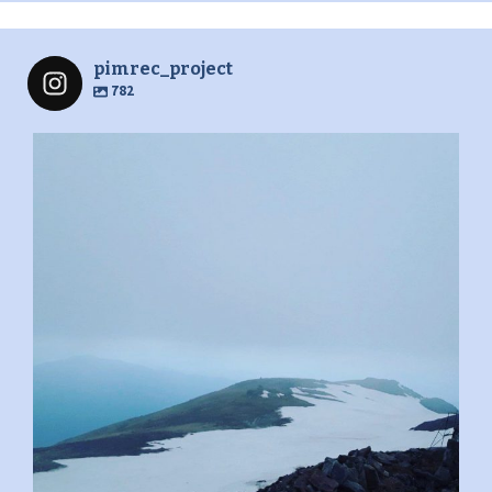
pimrec_project
782
pimrec_project