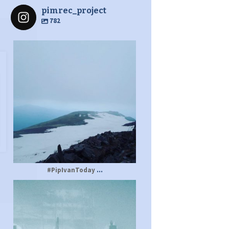
pimrec_project
782
pimrec_project
...
#PipIvanToday
pimrec_project