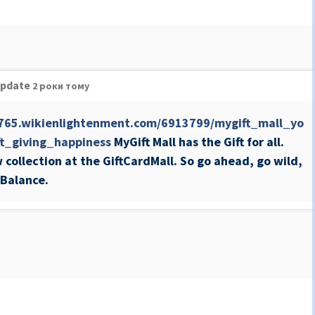
update
2 роки тому
9765.wikienlightenment.com/6913799/mygift_mall_yo
t_giving_happiness
MyGift Mall has the Gift for all.
 collection at the GiftCardMall. So go ahead, go wild,
 Balance.