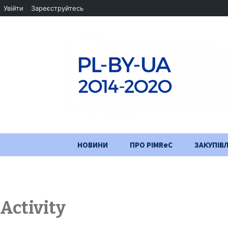
Увійти
Зареєструйтесь
Перейти
НОВИНИ
ПРО PIMReC
ЗАКУПІВЛ
до
змісту
Мета проєкту
Партнери
Activity
Хід проекту