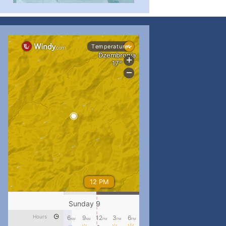
...
#PipIvanToday
pimrec_project
...
#PipIvanToday