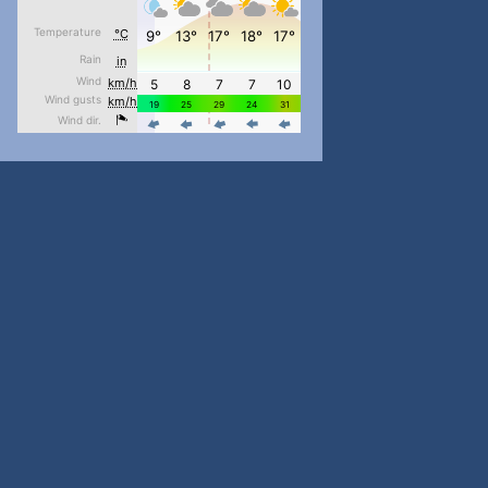
pimrec_project
...
#PipIvanToday
pimrec_project