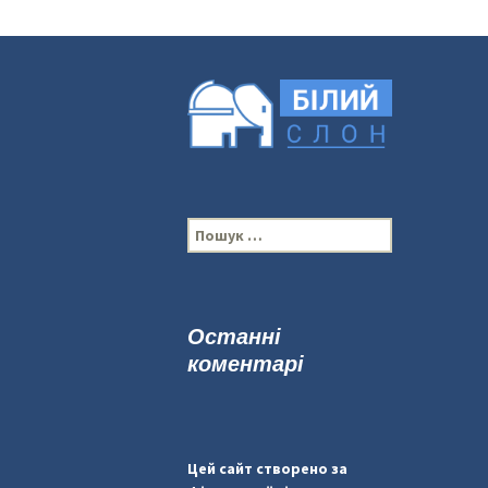
П
о
ш
у
к
Останні
:
коментарі
Цей сайт створено за