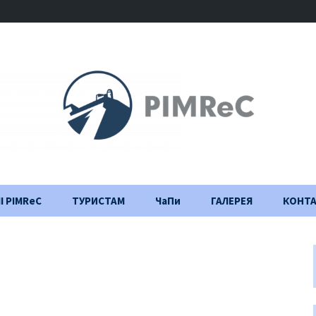
І PIMReC
ТУРИСТАМ
ЧаПи
ГАЛЕРЕЯ
КОНТ
Правила відвідування
Щоденник
будівництва
Важлива інформація