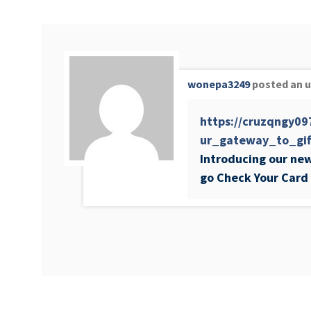
Заходи
Корисні матеріали
ЗМІ про PIMReC
wonepa3249
posted an 
https://cruzqngy0
ur_gateway_to_gif
Introducing our new
go Check Your Card