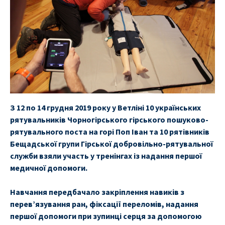
З 12 по 14 грудня 2019 року у Ветліні 10 українських
рятувальників Чорногірського гірського пошуково-
рятувального поста на горі Поп Іван та 10 рятівників
Бещадської групи Гірської добровільно-рятувальної
служби взяли участь у тренінгах із надання першої
медичної допомоги.
Навчання передбачало закріплення навиків з
перев’язування ран, фіксації переломів, надання
першої допомоги при зупинці серця за допомогою