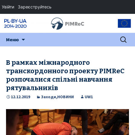
Увійти
Зареєструйтесь
Перейти
Пошук:
Меню
до
змісту
В рамках міжнародного
транскордонного проекту PIMReC
розпочалися спільні навчання
рятувальників
12.12.2019
Заходи
,
НОВИНИ
UW1