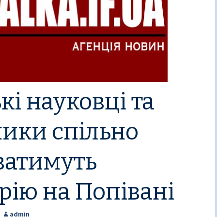
кі науковці та
ики спільно
ватимуть
рію на Попівані
admin