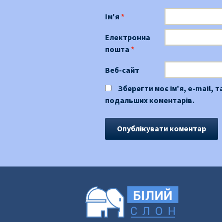
Ім'я
*
Електронна
пошта
*
Веб-сайт
Зберегти моє ім'я, e-mail, 
подальших коментарів.