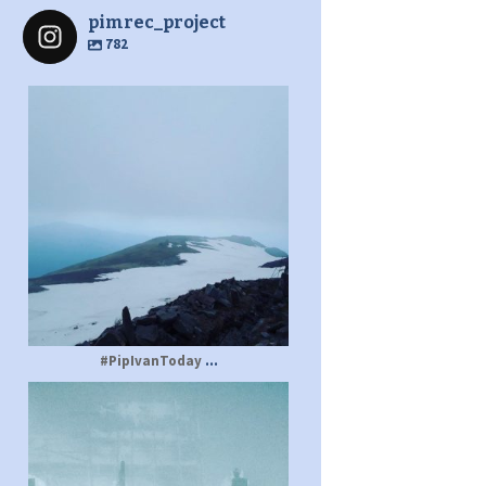
pimrec_project
782
pimrec_project
...
#PipIvanToday
pimrec_project