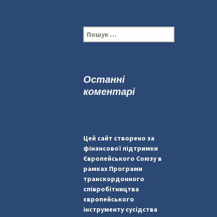
П
о
ш
у
к
Останні
:
коментарі
Цей сайт створено за
фінансової підтримки
Європейського Союзу в
рамках Програми
транскордонного
співробітництва
європейського
інструменту сусідства