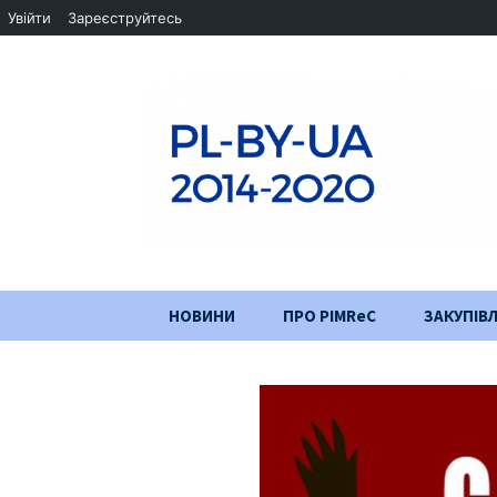
Увійти
Зареєструйтесь
Перейти
НОВИНИ
ПРО PIMReC
ЗАКУПІВЛ
до
змісту
Мета проєкту
Партнери
Хід проекту