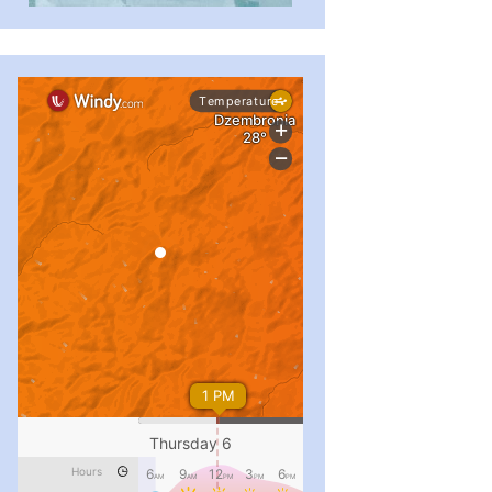
...
#PipIvanToday
pimrec_project
...
#PipIvanToday