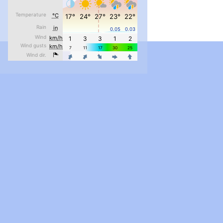
pimrec_project
...
#PipIvanToday
pimrec_project