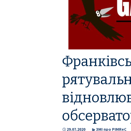
Заходи
Корисні матеріали
ЗМІ про PIMReC
Франківсь
рятувальн
відновлю
обсервато
29.07.2020
ЗМІ про PIMReC