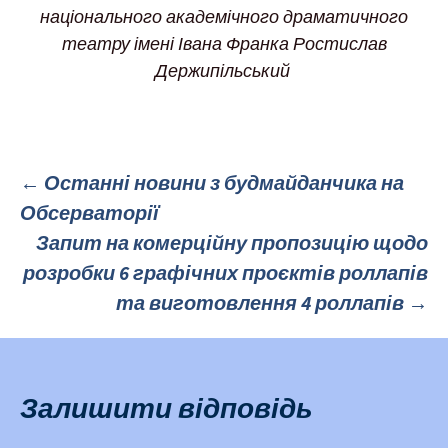
національного академічного драматичного
театру імені Івана Франка Ростислав
Держипільський
←
Останні новини з будмайданчика на
Обсерваторії
Публікація
Запит на комерційну пропозицію щодо
розробки 6 графічних проєктів роллапів
навігації
та виготовлення 4 роллапів
→
Залишити відповідь