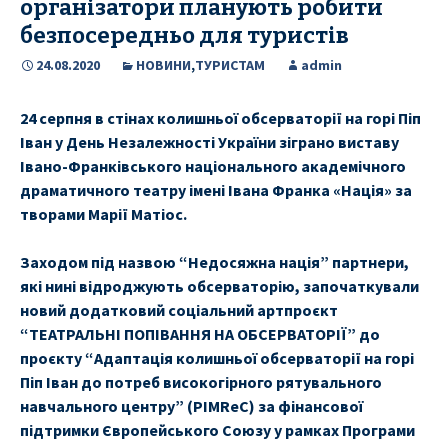
організатори планують робити
безпосередньо для туристів
24.08.2020
НОВИНИ
,
ТУРИСТАМ
admin
24 серпня в стінах колишньої обсерваторії на горі Піп
Іван у День Незалежності України зіграно виставу
Івано-Франківського національного академічного
драматичного театру імені Івана Франка «Нація» за
творами Марії Матіос.
Заходом під назвою “Недосяжна нація” партнери,
які нині відроджують обсерваторію, започаткували
новий додатковий соціальний артпроєкт
“ТЕАТРАЛЬНІ ПОПІВАННЯ НА ОБСЕРВАТОРІЇ” до
проєкту “Адаптація колишньої обсерваторії на горі
Піп Іван до потреб високогірного рятувального
навчального центру” (PIMReC) за фінансової
підтримки Європейського Союзу у рамках Програми