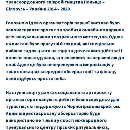
транскордонного співробітництва Польща –
Білорусь – Україна 2014 – 2020.
Головною ідеєю організаторів першої вистави було
започаткувати проєкт та зробити онлайн-подарунок
усім шанувальникам театрального мистецтва. Однак
на виставі були присутні й глядачі, які спеціально
вийшли задля цього на гору та дочекалися дійства! І
вони не пошкодували, що лишилися на вершині аж до
ночі. Адже це була неперевершена імпровізація у
трьох локаціях всередині обсерваторії та фіналу,
який відбувся просто неба.
Наступні акції у рамках соціального артпроєкту
організатори планують робити безпосередньо для
туристів, які подорожують Чорногірським хребтом.
Адже відреставровану обсерваторію буде
використано не тільки у якості міжнародного
тренувального центру гірських рятувальників,