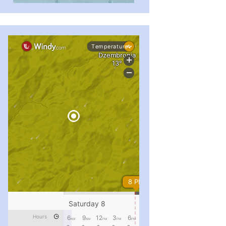
#PipIvanToday
#PipIvanWeather
...

pimrec_project