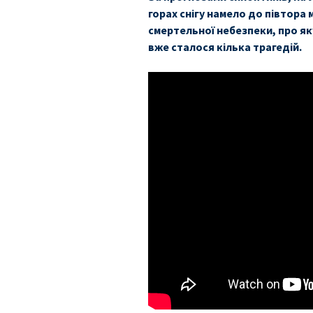
горах снігу намело до півтора 
смертельної небезпеки, про як
вже сталося кілька трагедій.