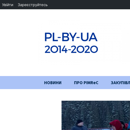
Увійти
Зареєструйтесь
Перейти
НОВИНИ
ПРО PIMReC
ЗАКУПІВЛ
до
змісту
Мета проєкту
Партнери
Хід проекту