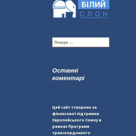
П
о
ш
у
к
Останні
:
коментарі
Цей сайт створено за
фінансової підтримки
Європейського Союзу в
рамках Програми
транскордонного