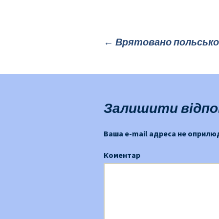
←
Врятовано польсько
Публікація
навігації
Залишити відпо
Ваша e-mail адреса не оприл
Коментар