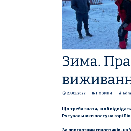
Заходи
Корисні матеріали
ЗМІ про PIMReC
Зима. Пр
виживан
23.01.2022
НОВИНИ
adm
Що треба знати, щоб відвідати
Рятувальники посту на горі Піп
За прогнозами синоптиків, на У