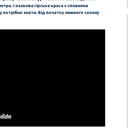
метра. І казкова гірська краса є сповнена
у потрібно знати. Від початку лижного сезону