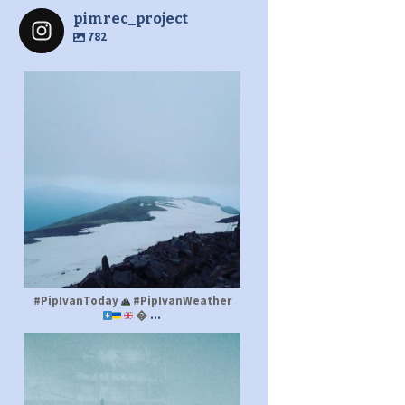
pimrec_project
782
pimrec_project
#PipIvanToday
#PipIvanWeather
...

pimrec_project