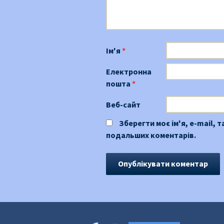
Ім'я
*
Електронна
пошта
*
Веб-сайт
Зберегти моє ім'я, e-mail, 
подальших коментарів.