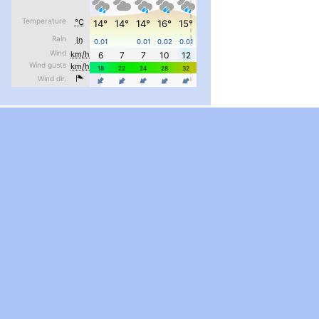
#PipIvanToday
#PipIvanWeather
...

pimrec_project
#PipIvanToday
#PipIvanWeather
...

pimrec_project