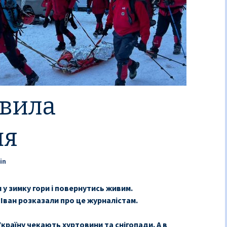
авила
ня
in
 у зимку гори і повернутись живим.
 Іван розказали про це журналістам.
країну чекають хуртовини та снігопади. А в