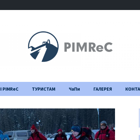
І PIMReC
ТУРИСТАМ
ЧаПи
ГАЛЕРЕЯ
КОНТ
Правила відвідування
Щоденник
будівництва
Важлива інформація