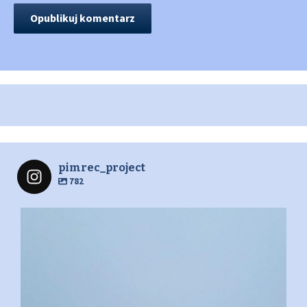
pimrec_project
782
pimrec_project