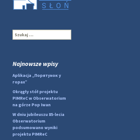
S
z
u
k
a
Najnowsze wpisy
j
:
#PipIvanToday
#PipIvanWeather
Aplikacja „Порятунок у
...

горах”
pimrec_project
Okrągły stół projektu
PIMReC w Obserwatorium
na górze Pop Iwan
W dniu jubileuszu 85-lecia
Obserwatorium
podsumowano wyniki
projektu PIMReC