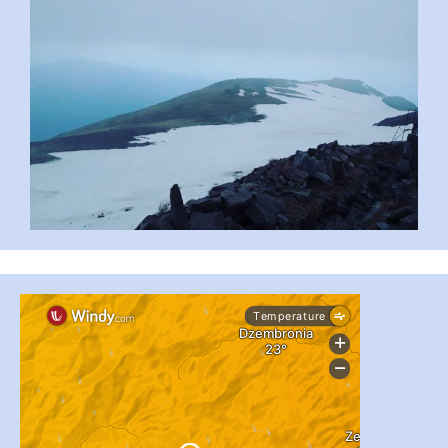
#PipIvanToday
#PipIvanWeather
...

pimrec_project