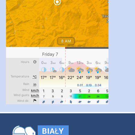
#PipIvanToday
#PipIvanWeather
...

pimrec_project