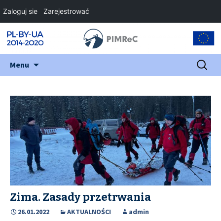
Zaloguj sie
Zarejestrować
Przejdź
Szukaj:
Menu
do
treści
Zima. Zasady przetrwania
26.01.2022
AKTUALNOŚCI
admin