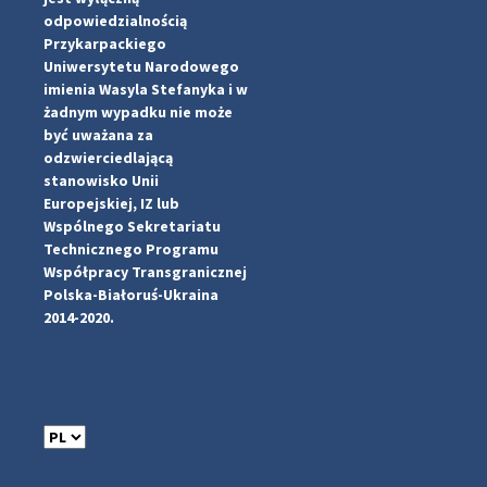
odpowiedzialnością
Przykarpackiego
Uniwersytetu Narodowego
imienia Wasyla Stefanyka i w
żadnym wypadku nie może
być uważana za
odzwierciedlającą
stanowisko Unii
Europejskiej, IZ lub
Wspólnego Sekretariatu
#PipIvanToday
#PipIvanWeather
...

Technicznego Programu
Współpracy Transgranicznej
pimrec_project
Polska-Białoruś-Ukraina
2014-2020.
W
y
b