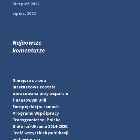
Sierpień 2022
Lipiec. 2022
Najnowsze
komentarze
#PipIvanToday
#PipIvanWeather
...

Niniejsza strona
internetowa została
pimrec_project
opracowana przy wsparciu
finansowym Unii
Europejskiej w ramach
Programu Współpracy
Transgranicznej Polska-
Białoruś-Ukraina 2014-2020.
Treść wszystkich publikacji
jest wyłączną