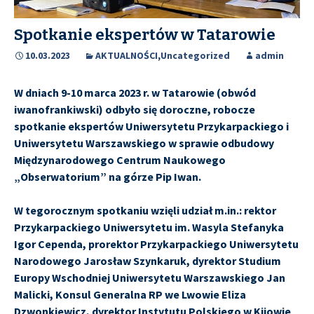
Spotkanie ekspertów w Tatarowie
10.03.2023
AKTUALNOŚCI
,
Uncategorized
admin
W dniach 9-10 marca 2023 r. w Tatarowie (obwód
iwanofrankiwski) odbyło się doroczne, robocze
spotkanie ekspertów Uniwersytetu Przykarpackiego i
Uniwersytetu Warszawskiego w sprawie odbudowy
Międzynarodowego Centrum Naukowego
„Obserwatorium” na górze Pip Iwan.
W tegorocznym spotkaniu wzięli udział m.in.: rektor
Przykarpackiego Uniwersytetu im. Wasyla Stefanyka
Igor Cependa, prorektor Przykarpackiego Uniwersytetu
Narodowego Jarosław Szynkaruk, dyrektor Studium
Europy Wschodniej Uniwersytetu Warszawskiego Jan
Malicki, Konsul Generalna RP we Lwowie Eliza
Dzwonkiewicz, dyrektor Instytutu Polskiego w Kijowie