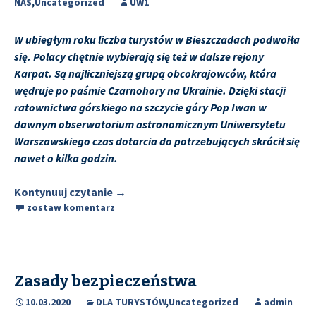
NAS
,
Uncategorized
UW1
W ubiegłym roku liczba turystów w Bieszczadach podwoiła
się. Polacy chętnie wybierają się też w dalsze rejony
Karpat. Są najliczniejszą grupą obcokrajowców, która
wędruje po paśmie Czarnohory na Ukrainie. Dzięki stacji
ratownictwa górskiego na szczycie góry Pop Iwan w
dawnym obserwatorium astronomicznym Uniwersytetu
Warszawskiego czas dotarcia do potrzebujących skrócił się
nawet o kilka godzin.
Kontynuuj czytanie
RATOWNICY POGRANICZA
→
zostaw komentarz
Zasady bezpieczeństwa
10.03.2020
DLA TURYSTÓW
,
Uncategorized
admin