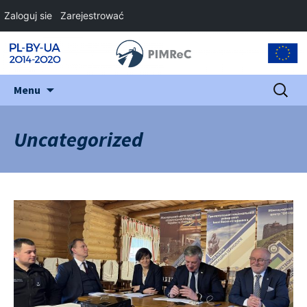
Zaloguj sie
Zarejestrować
Przejdź
Szukaj:
Menu
do
treści
Uncategorized