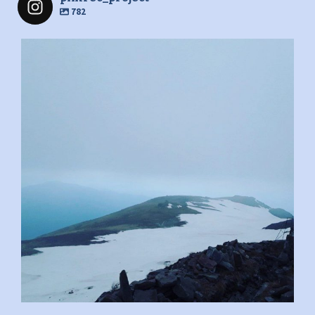
782
pimrec_project