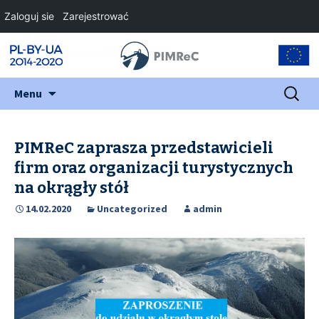
Zaloguj sie
Zarejestrować
Przejdź
Szukaj:
Menu
do
treści
PIMReC zaprasza przedstawicieli
firm oraz organizacji turystycznych
na okrągły stół
14.02.2020
Uncategorized
admin