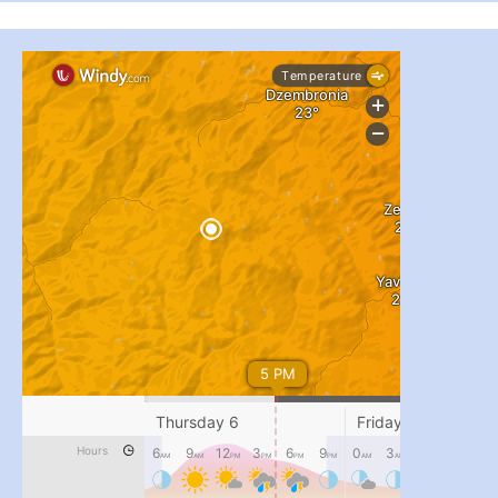
...
#PipIvanToday
pimrec_project
...
#PipIvanToday