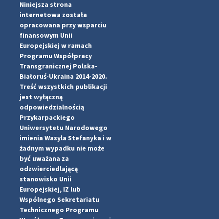
Niniejsza strona
internetowa została
opracowana przy wsparciu
finansowym Unii
Europejskiej w ramach
Programu Współpracy
Transgranicznej Polska-
Białoruś-Ukraina 2014-2020.
Treść wszystkich publikacji
jest wyłączną
odpowiedzialnością
Przykarpackiego
Uniwersytetu Narodowego
imienia Wasyla Stefanyka i w
żadnym wypadku nie może
być uważana za
odzwierciedlającą
...
#PipIvanToday
stanowisko Unii
Europejskiej, IZ lub
pimrec_project
Wspólnego Sekretariatu
Technicznego Programu