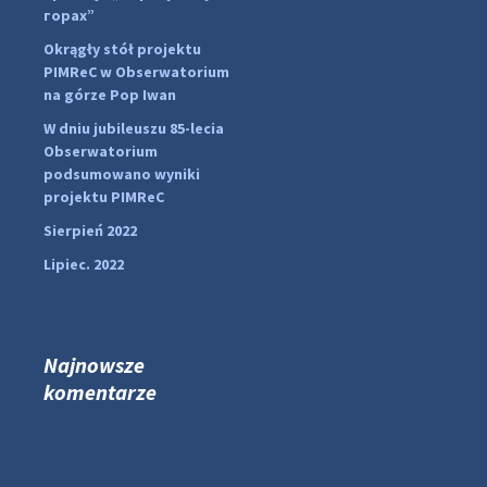
горах”
Okrągły stół projektu
PIMReC w Obserwatorium
na górze Pop Iwan
W dniu jubileuszu 85-lecia
Obserwatorium
podsumowano wyniki
projektu PIMReC
Sierpień 2022
Lipiec. 2022
Najnowsze
komentarze
...
#PipIvanToday
pimrec_project