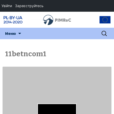
Увійти
Зареєструйтесь
Перейти
Пошук:
Меню
до
змісту
11betncom1