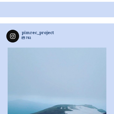
pimrec_project
782
pimrec_project