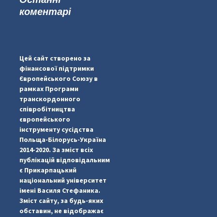
коментарі
...
#PipIvanToday
pimrec_project
Цей сайт створено за
фінансової підтримки
Європейського Союзу в
рамках Програми
транскордонного
співробітництва
європейського
інструменту сусідства
Польща-Білорусь-Україна
2014-2020. За зміст всіх
публікацій відповідальним
є Прикарпацький
національний університет
імені Василя Стефаника.
Зміст сайту, за будь-яких
обставин, не відображає