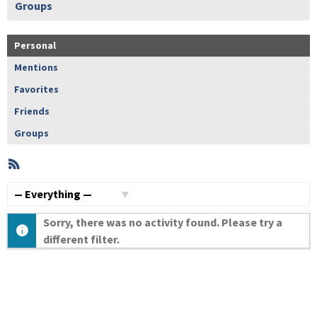
Groups
Personal
Mentions
Favorites
Friends
Groups
RSS
Member
Activities
Show:
Sorry, there was no activity found. Please try a
different filter.