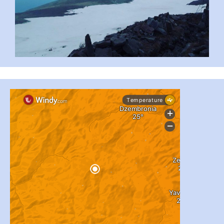
...
#PipIvanToday
pimrec_project