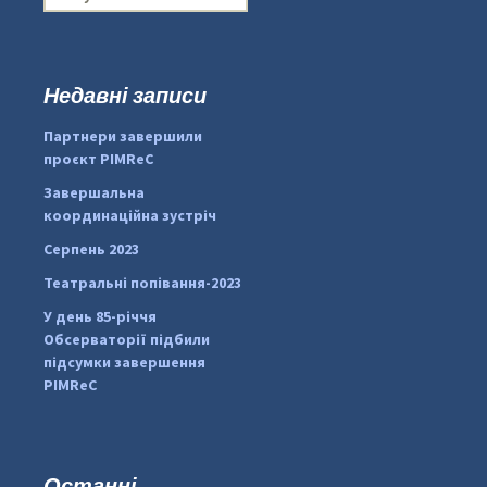
о
ш
у
к
Недавні записи
...
#PipIvanToday
:
Партнери завершили
pimrec_project
проєкт PIMReC
Завершальна
координаційна зустріч
Серпень 2023
Театральні попівання-2023
У день 85-річчя
Обсерваторії підбили
підсумки завершення
PIMReC
Останні