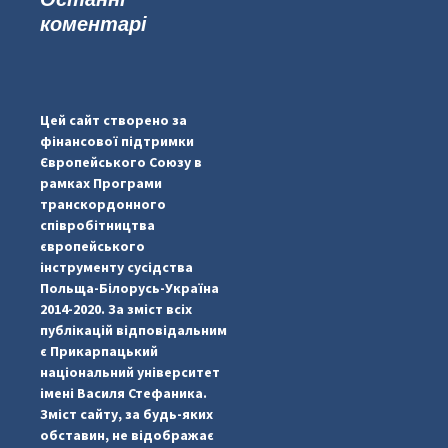
коментарі
...
#PipIvanToday
pimrec_project
Цей сайт створено за
фінансової підтримки
Європейського Союзу в
рамках Програми
транскордонного
співробітництва
європейського
інструменту сусідства
Польща-Білорусь-Україна
2014-2020. За зміст всіх
публікацій відповідальним
є Прикарпацький
національний університет
імені Василя Стефаника.
Зміст сайту, за будь-яких
обставин, не відображає