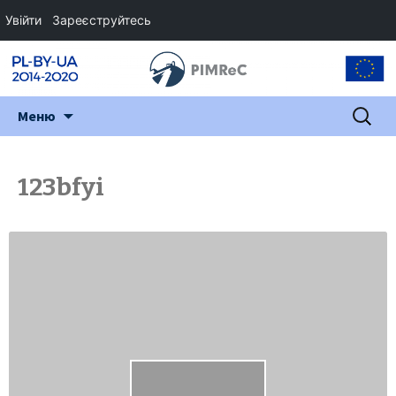
Увійти
Зареєструйтесь
Перейти
Пошук:
Меню
до
змісту
123bfyi