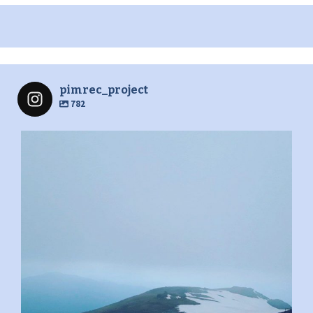
pimrec_project
782
pimrec_project