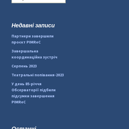
о
ш
у
к
Недавні записи
...
#PipIvanToday
:
Партнери завершили
pimrec_project
проєкт PIMReC
Завершальна
координаційна зустріч
Серпень 2023
Театральні попівання-2023
У день 85-річчя
Обсерваторії підбили
підсумки завершення
PIMReC
Останні