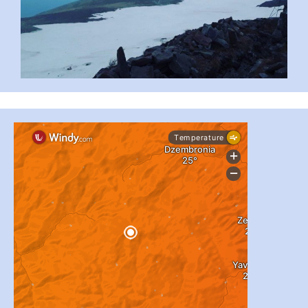
...
#PipIvanToday
pimrec_project