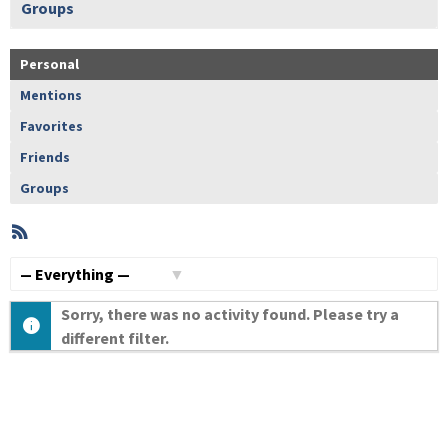
Groups
Personal
Mentions
Favorites
Friends
Groups
RSS
Member
Activities
Show:
Sorry, there was no activity found. Please try a
different filter.