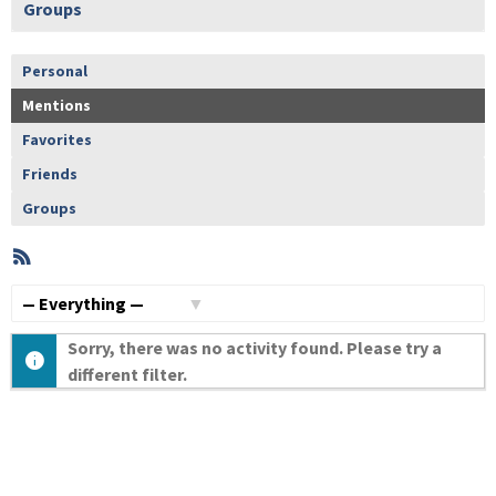
Groups
Personal
Mentions
Favorites
Friends
Groups
RSS
Member
Activities
Show:
Sorry, there was no activity found. Please try a
different filter.