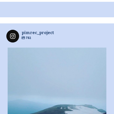
pimrec_project
782
pimrec_project