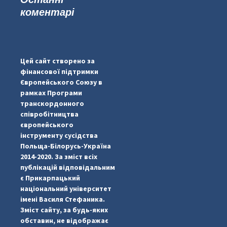
коментарі
...
#PipIvanToday
pimrec_project
Цей сайт створено за
фінансової підтримки
Європейського Союзу в
рамках Програми
транскордонного
співробітництва
європейського
інструменту сусідства
Польща-Білорусь-Україна
2014-2020. За зміст всіх
публікацій відповідальним
є Прикарпацький
національний університет
імені Василя Стефаника.
Зміст сайту, за будь-яких
обставин, не відображає