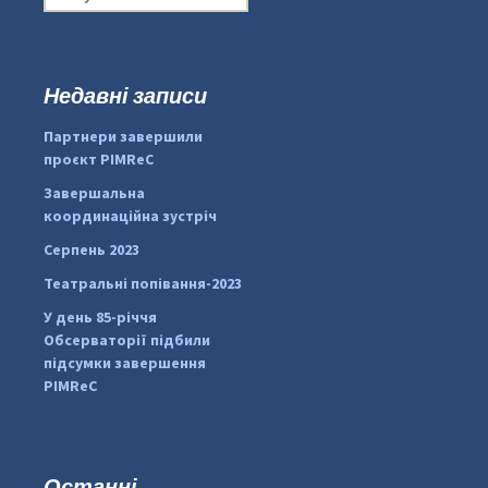
о
ш
у
к
Недавні записи
...
#PipIvanToday
:
Партнери завершили
pimrec_project
проєкт PIMReC
Завершальна
координаційна зустріч
Серпень 2023
Театральні попівання-2023
У день 85-річчя
Обсерваторії підбили
підсумки завершення
PIMReC
Останні