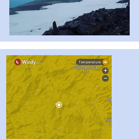
...
#PipIvanToday
pimrec_project