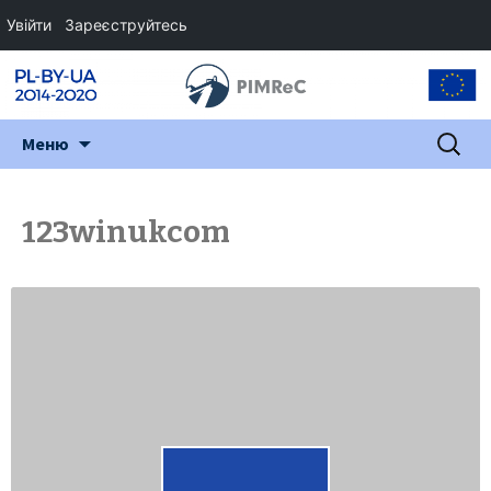
Увійти
Зареєструйтесь
Перейти
Пошук:
Меню
до
змісту
123winukcom