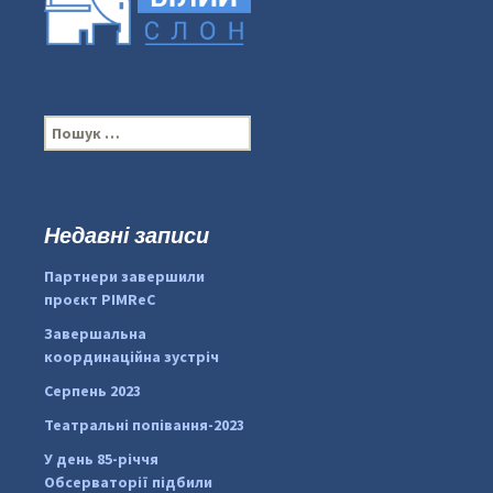
П
о
ш
у
к
Недавні записи
...
#PipIvanToday
:
Партнери завершили
pimrec_project
проєкт PIMReC
Завершальна
координаційна зустріч
Серпень 2023
Театральні попівання-2023
У день 85-річчя
Обсерваторії підбили