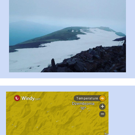
...
#PipIvanToday
pimrec_project