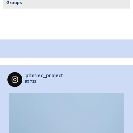
Groups
pimrec_project
782
pimrec_project