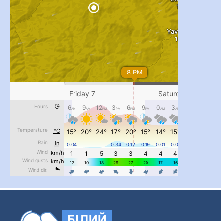
...
#PipIvanToday
pimrec_project