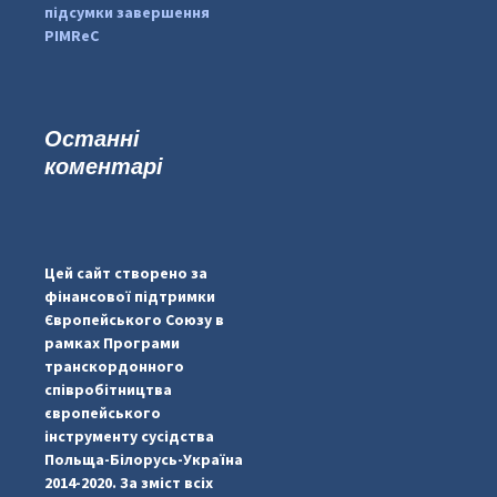
підсумки завершення
PIMReC
Останні
коментарі
...
#PipIvanToday
pimrec_project
Цей сайт створено за
фінансової підтримки
Європейського Союзу в
рамках Програми
транскордонного
співробітництва
європейського
інструменту сусідства
Польща-Білорусь-Україна
2014-2020. За зміст всіх