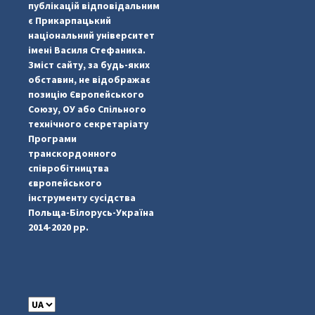
публікацій відповідальним
є Прикарпацький
національний університет
імені Василя Стефаника.
Зміст сайту, за будь-яких
обставин, не відображає
позицію Європейського
Союзу, ОУ або Спільного
...
#PipIvanToday
технічного секретаріату
Програми
pimrec_project
транскордонного
співробітництва
європейського
інструменту сусідства
Польща-Білорусь-Україна
2014-2020 рр.
C