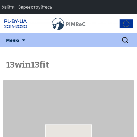
Увійти
Зареєструйтесь
Перейти
Пошук:
Меню
до
змісту
13win13fit