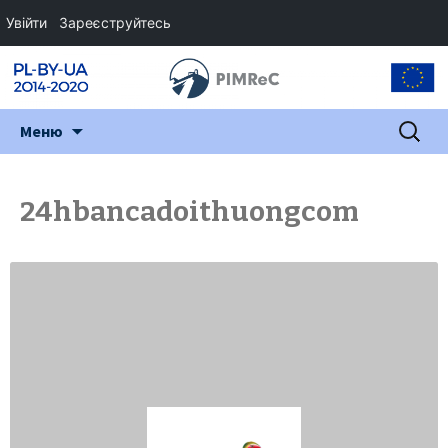
Увійти
Зареєструйтесь
Перейти
Пошук:
Меню
до
змісту
24hbancadoithuongcom