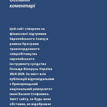
коментарі
#PipIvanToday
#PipIvanWeather
Цей сайт створено за
...

фінансової підтримки
Європейського Союзу в
pimrec_project
рамках Програми
транскордонного
співробітництва
європейського
інструменту сусідства
Польща-Білорусь-Україна
2014-2020. За зміст всіх
публікацій відповідальним
є Прикарпацький
національний університет
імені Василя Стефаника.
Зміст сайту, за будь-яких
обставин, не відображає