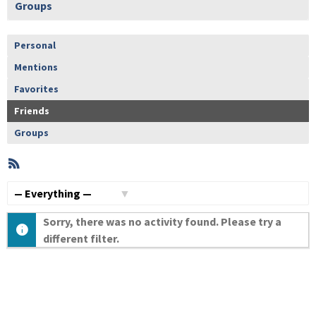
Groups
Personal
Mentions
Favorites
Friends
Groups
RSS
Member
Activities
Show:
Sorry, there was no activity found. Please try a
different filter.