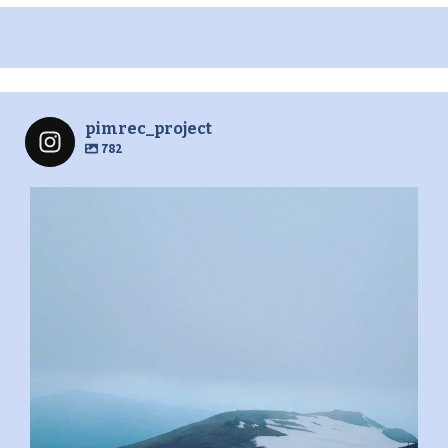
pimrec_project
782
pimrec_project