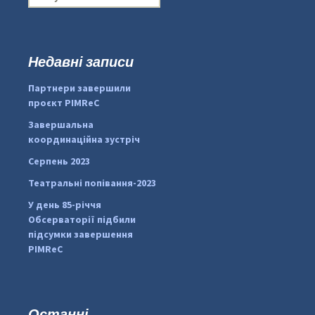
о
ш
у
к
Недавні записи
:
#PipIvanToday
#PipIvanWeather
Партнери завершили
...

проєкт PIMReC
pimrec_project
Завершальна
координаційна зустріч
Серпень 2023
Театральні попівання-2023
У день 85-річчя
Обсерваторії підбили
підсумки завершення
PIMReC
Останні