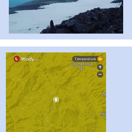
#PipIvanToday
#PipIvanWeather
...

pimrec_project