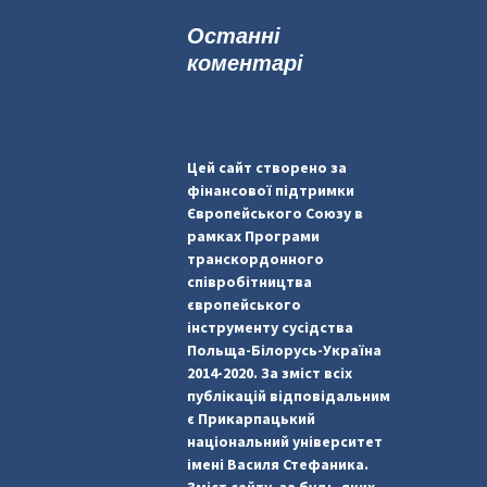
к
Останні
:
коментарі
Цей сайт створено за
фінансової підтримки
Європейського Союзу в
рамках Програми
транскордонного
співробітництва
європейського
інструменту сусідства
Польща-Білорусь-Україна
2014-2020. За зміст всіх
публікацій відповідальним
є Прикарпацький
національний університет
імені Василя Стефаника.