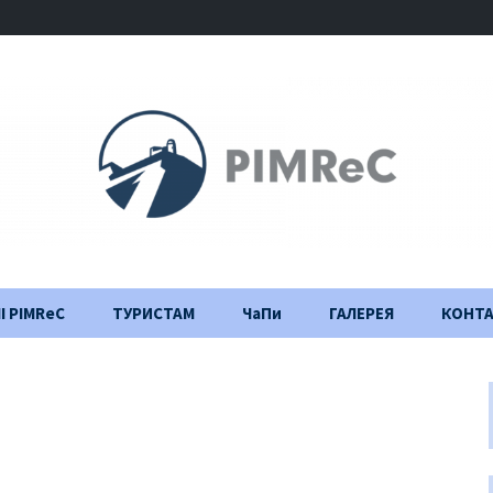
І PIMReC
ТУРИСТАМ
ЧаПи
ГАЛЕРЕЯ
КОНТ
Правила відвідування
Щоденник
будівництва
Важлива інформація