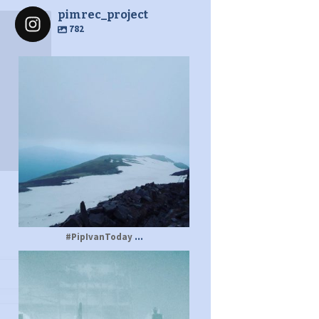
pimrec_project
782
pimrec_project
...
#PipIvanToday
pimrec_project