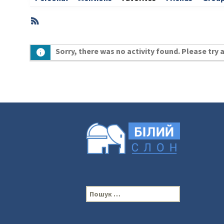
RSS
Member
Sorry, there was no activity found. Please try a 
Activities
П
о
ш
у