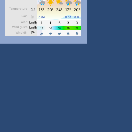
pimrec_project
...
#PipIvanToday
pimrec_project