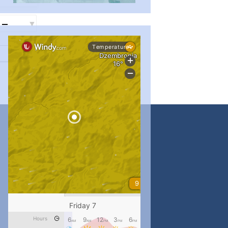
...
#PipIvanToday
pimrec_project
...
#PipIvanToday