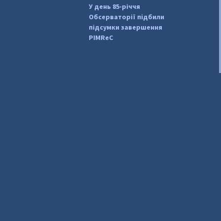
У день 85-річчя
Обсерваторії підбили
підсумки завершення
PIMReC