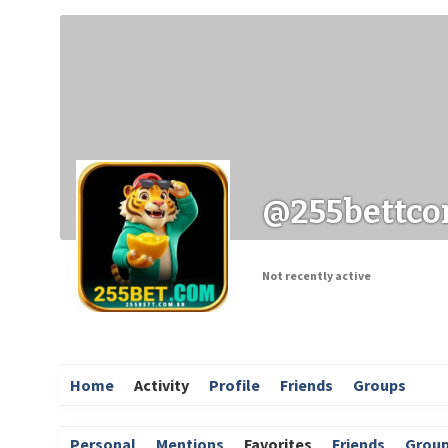
Заходи
Корисні матеріали
ЗМІ про PIMReC
@255bettc
Not recently active
Home
Activity
Profile
Friends
Groups
Personal
Mentions
Favorites
Friends
Grou