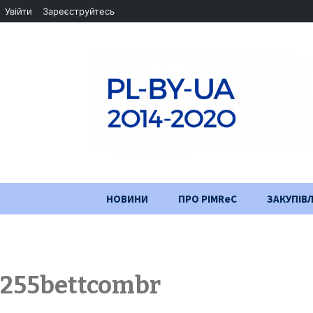
Увійти
Зареєструйтесь
Перейти
НОВИНИ
ПРО PIMReC
ЗАКУПІВЛ
до
змісту
Мета проєкту
Партнери
255bettcombr
Хід проекту