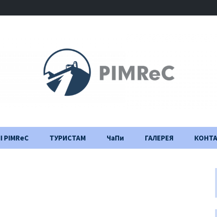
І PIMReC
ТУРИСТАМ
ЧаПи
ГАЛЕРЕЯ
КОНТ
Правила відвідування
Щоденник
будівництва
Важлива інформація