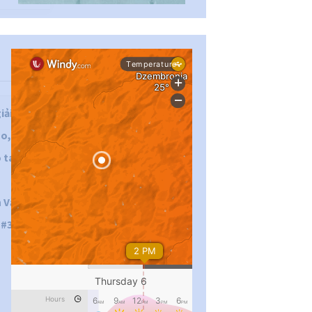
ải trí
#PipIvanToday
#PipIvanWeather
...

ao,
 tác dễ
pimrec_project
n Văn
 #33win