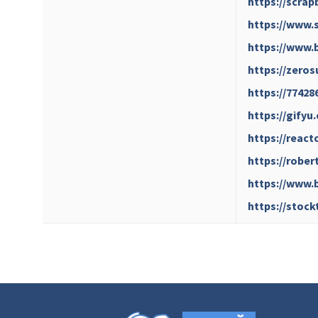
https://scrap
https://www.
https://www.
https://zeros
https://774286
https://gify
https://reac
https://rober
https://www.
https://stoc