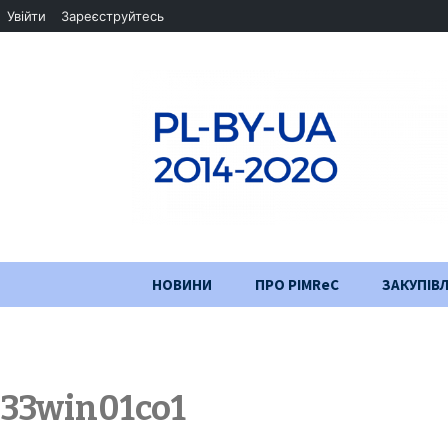
Увійти
Зареєструйтесь
Перейти
НОВИНИ
ПРО PIMReC
ЗАКУПІВЛ
до
змісту
Мета проєкту
Партнери
33win01co1
Хід проекту