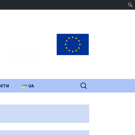
Пошук:
АКТИ
UA
PL
EN