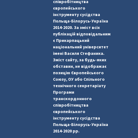
співробітництва
європейського
інструменту сусідства
Польща-Білорусь-Україна
2014-2020. За зміст всіх
публікацій відповідальним
є Прикарпацький
національний університет
імені Василя Стефаника.
Зміст сайту, за будь-яких
обставин, не відображає
позицію Європейського
Союзу, ОУ або Спільного
технічного секретаріату
Програми
транскордонного
співробітництва
європейського
інструменту сусідства
Польща-Білорусь-Україна
2014-2020 рр.