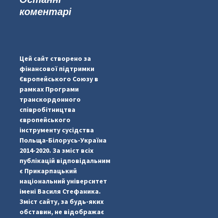
коментарі
...
#PipIvanToday
pimrec_project
Цей сайт створено за
фінансової підтримки
Європейського Союзу в
рамках Програми
транскордонного
співробітництва
європейського
інструменту сусідства
Польща-Білорусь-Україна
2014-2020. За зміст всіх
публікацій відповідальним
є Прикарпацький
національний університет
імені Василя Стефаника.
Зміст сайту, за будь-яких
обставин, не відображає