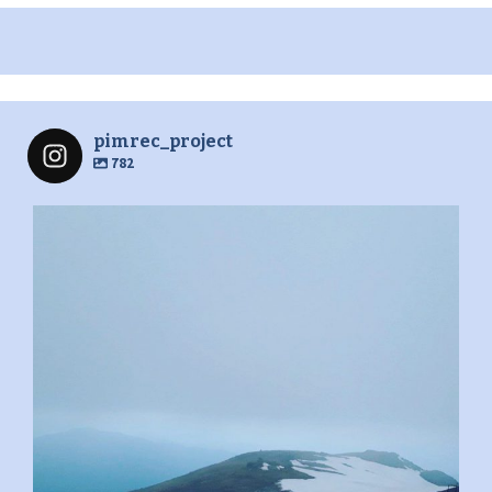
pimrec_project
782
pimrec_project