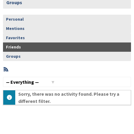
Groups
Personal
Mentions
Favorites
Friends
Groups
RSS
Member
Activities
Show:
Sorry, there was no activity found. Please try a
different filter.