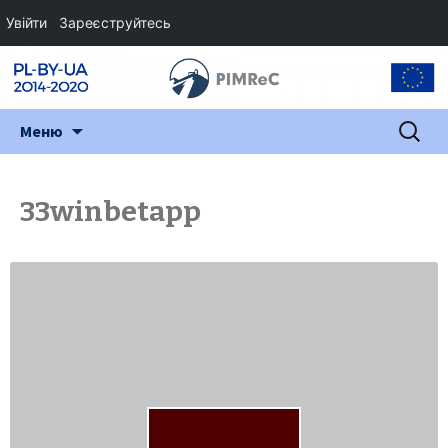
Увійти
Зареєструйтесь
Перейти
Пошук:
Меню
до
змісту
33winbetapp