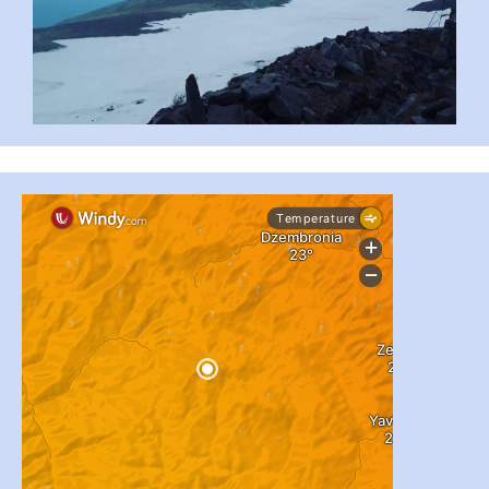
...
#PipIvanToday
pimrec_project