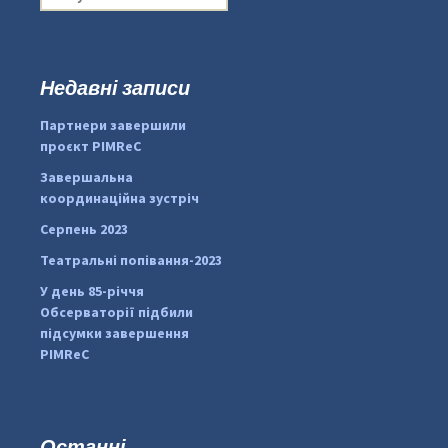
о
ш
у
к
Недавні записи
...
#PipIvanToday
:
Партнери завершили
pimrec_project
проєкт PIMReC
Завершальна
координаційна зустріч
Серпень 2023
Театральні попівання-2023
У день 85-річчя
Обсерваторії підбили
підсумки завершення
PIMReC
Останні