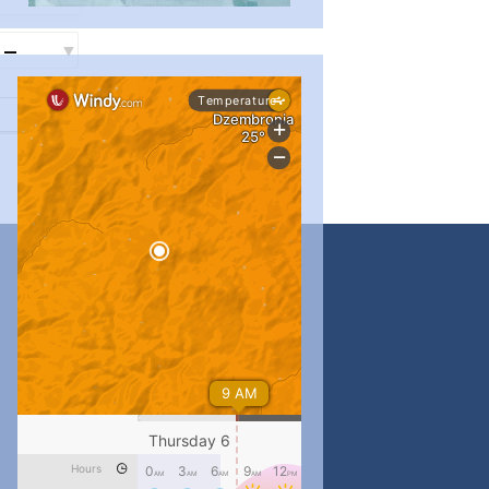
...
#PipIvanToday
pimrec_project
...
#PipIvanToday