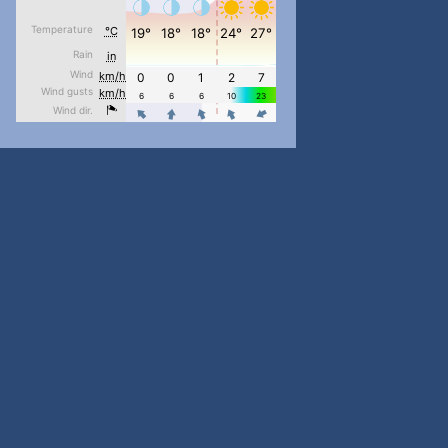
pimrec_project
...
#PipIvanToday
pimrec_project