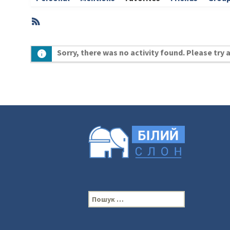
RSS
Member
Sorry, there was no activity found. Please try a 
Activities
П
о
ш
у