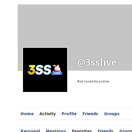
Заходи
Корисні матеріали
ЗМІ про PIMReC
@3sslive
Not recently active
Home
Activity
Profile
Friends
Groups
Personal
Mentions
Favorites
Friends
Grou