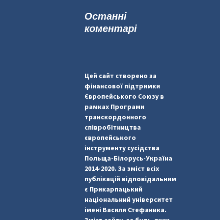
к
Останні
:
коментарі
Цей сайт створено за
фінансової підтримки
Європейського Союзу в
рамках Програми
транскордонного
співробітництва
європейського
інструменту сусідства
Польща-Білорусь-Україна
2014-2020. За зміст всіх
публікацій відповідальним
є Прикарпацький
національний університет
імені Василя Стефаника.