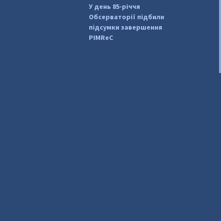
У день 85-річчя
Обсерваторії підбили
підсумки завершення
PIMReC