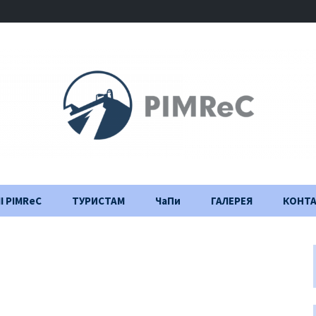
І PIMReC
ТУРИСТАМ
ЧаПи
ГАЛЕРЕЯ
КОНТ
Правила відвідування
Щоденник
будівництва
Важлива інформація