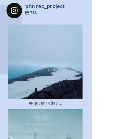
pimrec_project
782
pimrec_project
...
#PipIvanToday
pimrec_project