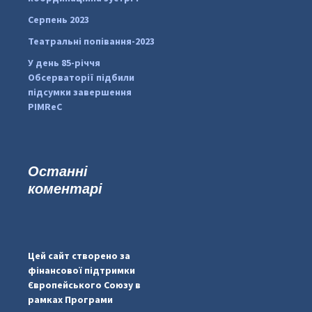
Серпень 2023
Театральні попівання-2023
У день 85-річчя
Обсерваторії підбили
підсумки завершення
PIMReC
Останні
коментарі
...
#PipIvanToday
pimrec_project
Цей сайт створено за
фінансової підтримки
Європейського Союзу в
рамках Програми