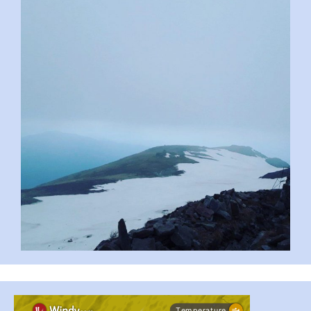
pimrec_project
...
#PipIvanToday
pimrec_project