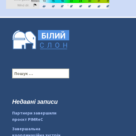
П
о
ш
у
к
Недавні записи
...
#PipIvanToday
:
Партнери завершили
pimrec_project
проєкт PIMReC
Завершальна
координаційна зустріч