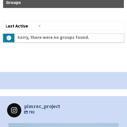
Groups
Сортувати
Sorry, there were no groups found.
по:
pimrec_project
782