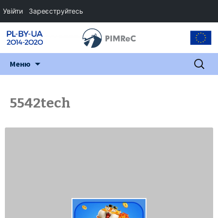
Увійти
Зареєструйтесь
Перейти
Пошук:
Меню
до
змісту
5542tech