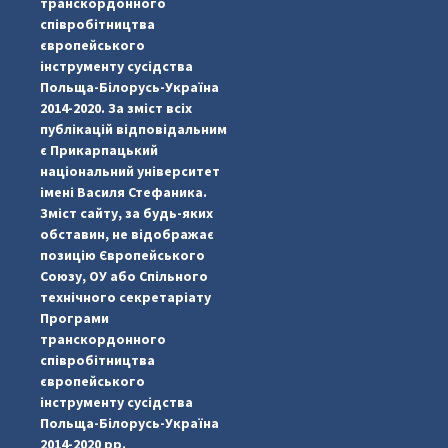
транскордонного
співробітництва
європейського
інструменту сусідства
Польща-Білорусь-Україна
2014-2020. За зміст всіх
публікацій відповідальним
є Прикарпацький
національний університет
імені Василя Стефаника.
Зміст сайту, за будь-яких
обставин, не відображає
позицію Європейського
Союзу, ОУ або Спільного
...
#PipIvanToday
технічного секретаріату
Програми
pimrec_project
транскордонного
співробітництва
європейського
інструменту сусідства
Польща-Білорусь-Україна
2014-2020 рр.