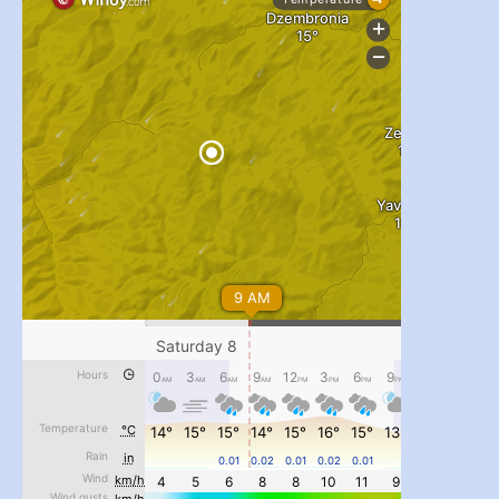
...
#PipIvanToday
pimrec_project