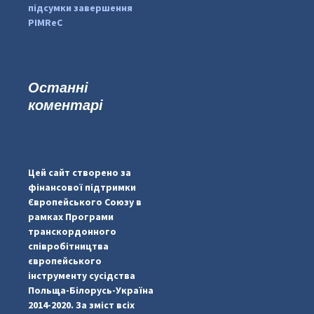
підсумки завершення
PIMReC
Останні
коментарі
#PipIvanToday
#PipIvanWeather
Цей сайт створено за
...

фінансової підтримки
Європейського Союзу в
pimrec_project
рамках Програми
транскордонного
співробітництва
європейського
інструменту сусідства
Польща-Білорусь-Україна
2014-2020. За зміст всіх