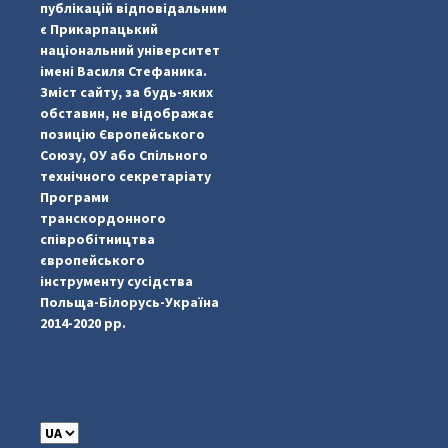
публікацій відповідальним
є Прикарпацький
національний університет
імені Василя Стефаника.
Зміст сайту, за будь-яких
обставин, не відображає
позицію Європейського
Союзу, ОУ або Спільного
технічного секретаріату
Програми
транскордонного
#PipIvanToday
#PipIvanWeather
...

співробітництва
європейського
pimrec_project
інструменту сусідства
Польща-Білорусь-Україна
2014-2020 рр.
C