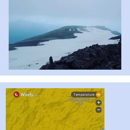
#PipIvanToday
#PipIvanWeather
...

pimrec_project