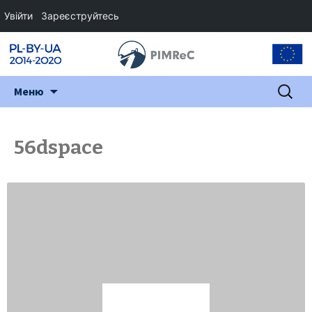
Увійти
Зареєструйтесь
Перейти
Пошук:
Меню
до
змісту
56dspace