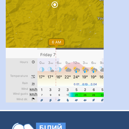
#PipIvanToday
#PipIvanWeather
...

pimrec_project