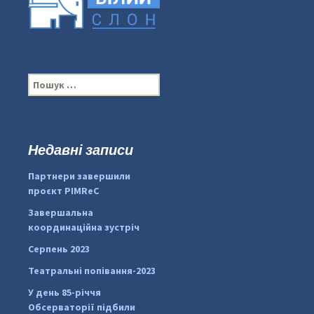
П
о
ш
у
к
Недавні записи
:
#PipIvanToday
#PipIvanWeather
Партнери завершили
...

проєкт PIMReC
pimrec_project
Завершальна
координаційна зустріч
Серпень 2023
Театральні попівання-2023
У день 85-річчя
Обсерваторії підбили