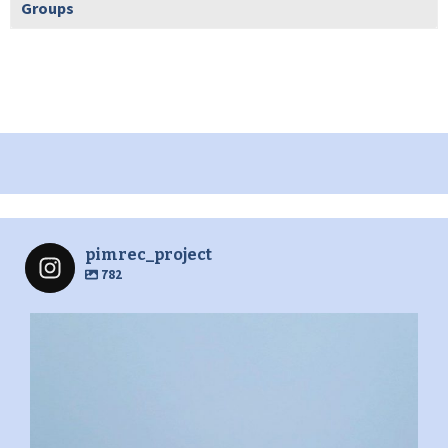
Groups
pimrec_project
782
pimrec_project