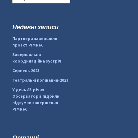
о
ш
у
к
Недавні записи
...
#PipIvanToday
:
Партнери завершили
pimrec_project
проєкт PIMReC
Завершальна
координаційна зустріч
Серпень 2023
Театральні попівання-2023
У день 85-річчя
Обсерваторії підбили
підсумки завершення
PIMReC
Останні