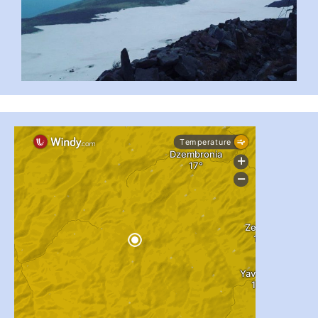
...
#PipIvanToday
pimrec_project