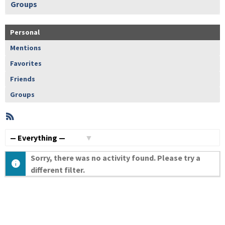
Groups
Personal
Mentions
Favorites
Friends
Groups
RSS
Member
Activities
Show:
Sorry, there was no activity found. Please try a
different filter.