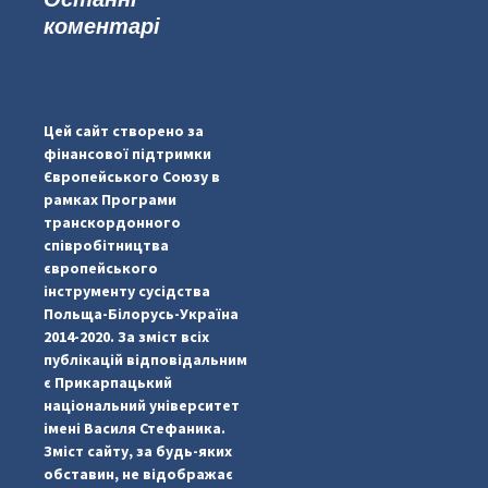
коментарі
...
#PipIvanToday
pimrec_project
Цей сайт створено за
фінансової підтримки
Європейського Союзу в
рамках Програми
транскордонного
співробітництва
європейського
інструменту сусідства
Польща-Білорусь-Україна
2014-2020. За зміст всіх
публікацій відповідальним
є Прикарпацький
національний університет
імені Василя Стефаника.
Зміст сайту, за будь-яких
обставин, не відображає