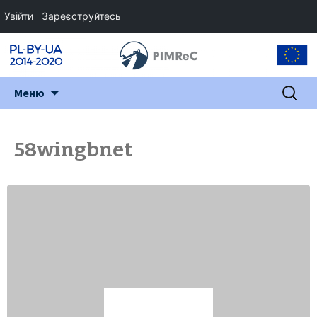
Увійти
Зареєструйтесь
Перейти
Пошук:
Меню
до
змісту
58wingbnet