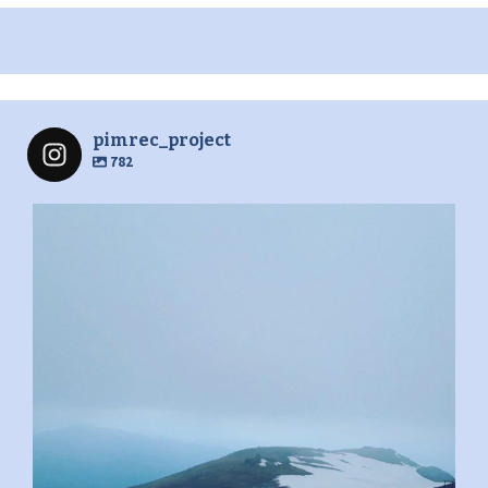
pimrec_project
782
pimrec_project