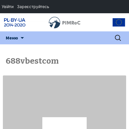
Увійти
Зареєструйтесь
Перейти
Пошук:
Меню
до
змісту
688vbestcom