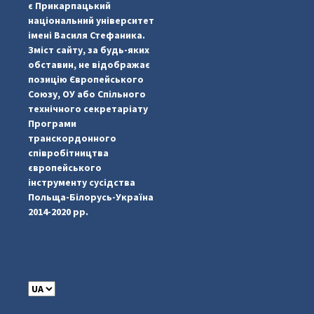
є Прикарпацький
національний університет
імені Василя Стефаника.
Зміст сайту, за будь-яких
обставин, не відображає
позицію Європейського
Союзу, ОУ або Спільного
...
#PipIvanToday
технічного секретаріату
Програми
pimrec_project
транскордонного
співробітництва
європейського
інструменту сусідства
Польща-Білорусь-Україна
2014-2020 рр.
C
h