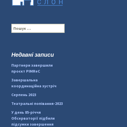
П
о
ш
у
к
Недавні записи
...
#PipIvanToday
:
Партнери завершили
pimrec_project
проєкт PIMReC
Завершальна
координаційна зустріч
Серпень 2023
Театральні попівання-2023
У день 85-річчя
Обсерваторії підбили
підсумки завершення