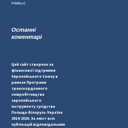
PIMReC
Останні
коментарі
...
#PipIvanToday
pimrec_project
Цей сайт створено за
фінансової підтримки
Європейського Союзу в
рамках Програми
транскордонного
співробітництва
європейського
інструменту сусідства
Польща-Білорусь-Україна
2014-2020. За зміст всіх
публікацій відповідальним