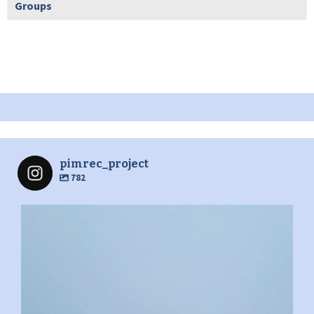
Groups
pimrec_project
782
pimrec_project