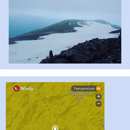
...
#PipIvanToday
pimrec_project