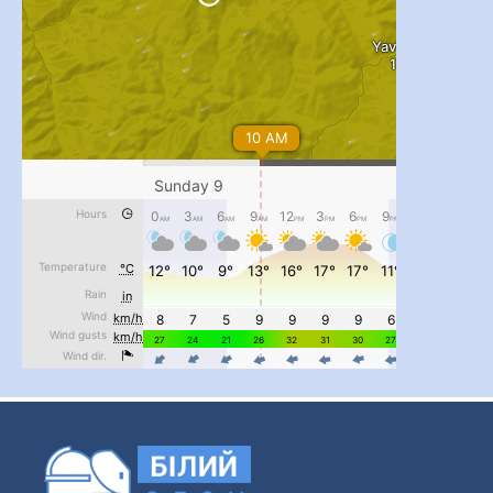
...
#PipIvanToday
pimrec_project