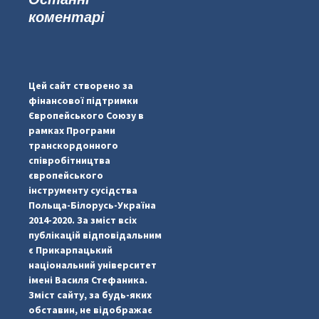
коментарі
#PipIvanToday
#PipIvanWeather
Цей сайт створено за
...

фінансової підтримки
Європейського Союзу в
pimrec_project
рамках Програми
транскордонного
співробітництва
європейського
інструменту сусідства
Польща-Білорусь-Україна
2014-2020. За зміст всіх
публікацій відповідальним
є Прикарпацький
національний університет
імені Василя Стефаника.
Зміст сайту, за будь-яких
обставин, не відображає