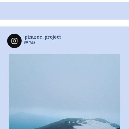
pimrec_project
782
pimrec_project