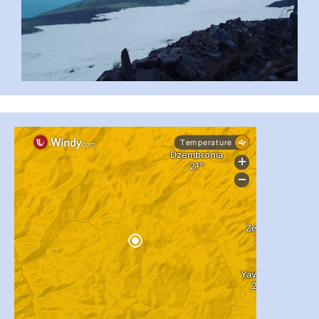
#PipIvanToday
#PipIvanWeather
...

pimrec_project