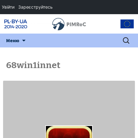
Увійти
Зареєструйтесь
Перейти
Пошук:
Меню
до
змісту
68win1innet