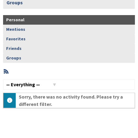
Groups
Personal
Mentions
Favorites
Friends
Groups
RSS
Member
Activities
Show:
Sorry, there was no activity found. Please try a
different filter.