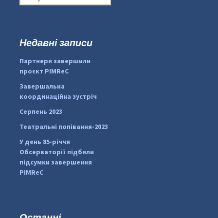
о
ш
у
к
Недавні записи
:
#PipIvanToday
#PipIvanWeather
Партнери завершили
...

проєкт PIMReC
pimrec_project
Завершальна
координаційна зустріч
Серпень 2023
Театральні попівання-2023
У день 85-річчя
Обсерваторії підбили
підсумки завершення
PIMReC
Останні