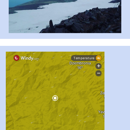
...
#PipIvanToday
pimrec_project