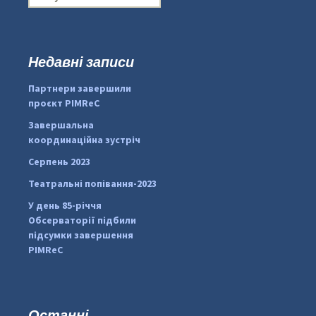
о
ш
у
к
Недавні записи
...
#PipIvanToday
:
Партнери завершили
pimrec_project
проєкт PIMReC
Завершальна
координаційна зустріч
Серпень 2023
Театральні попівання-2023
У день 85-річчя
Обсерваторії підбили
підсумки завершення
PIMReC
Останні