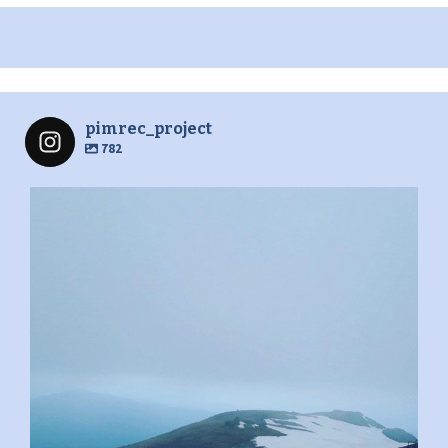
pimrec_project
782
pimrec_project