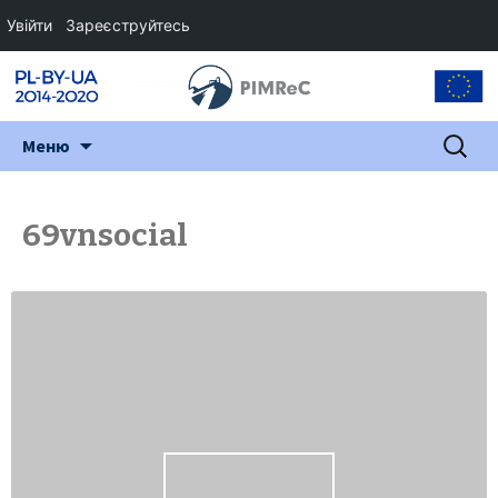
Увійти
Зареєструйтесь
Перейти
Пошук:
Меню
до
змісту
69vnsocial