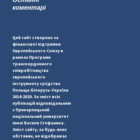
коментарі
...
#PipIvanToday
pimrec_project
Цей сайт створено за
фінансової підтримки
Європейського Союзу в
рамках Програми
транскордонного
співробітництва
європейського
інструменту сусідства
Польща-Білорусь-Україна
2014-2020. За зміст всіх
публікацій відповідальним
є Прикарпацький
національний університет
імені Василя Стефаника.
Зміст сайту, за будь-яких
обставин, не відображає