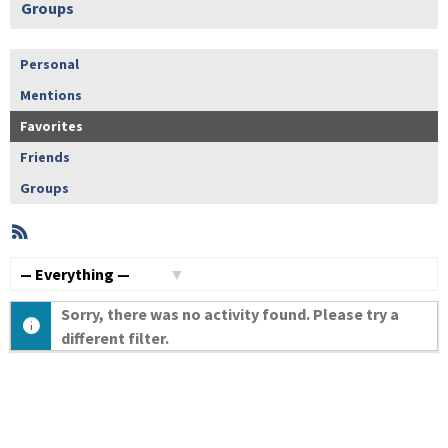
Groups
Personal
Mentions
Favorites
Friends
Groups
RSS
Member
Activities
Show:
Sorry, there was no activity found. Please try a
different filter.