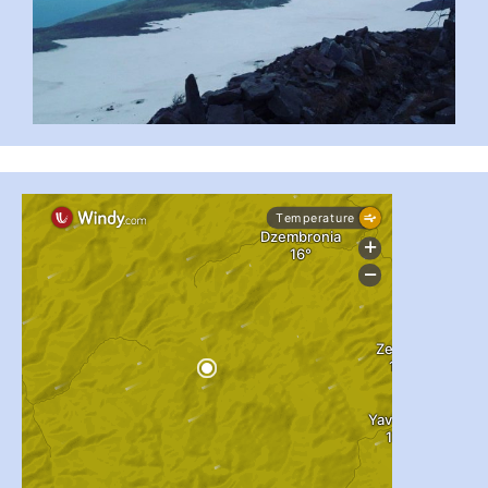
...
#PipIvanToday
pimrec_project