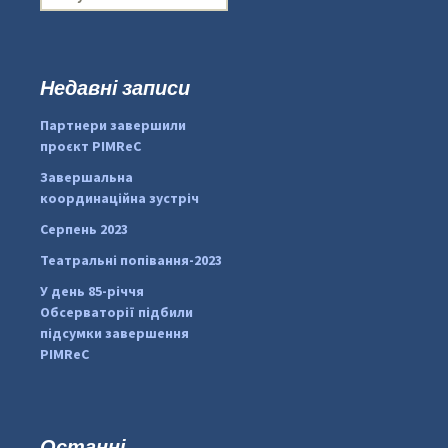
о
ш
у
к
Недавні записи
...
#PipIvanToday
:
Партнери завершили
pimrec_project
проєкт PIMReC
Завершальна
координаційна зустріч
Серпень 2023
Театральні попівання-2023
У день 85-річчя
Обсерваторії підбили
підсумки завершення
PIMReC
Останні