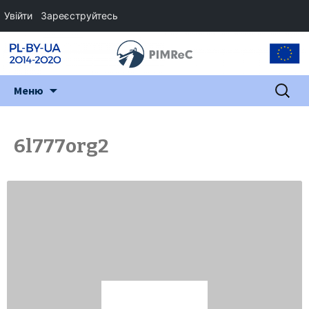
Увійти
Зареєструйтесь
Перейти
Пошук:
Меню
до
змісту
6l777org2