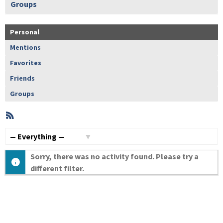
Groups
Personal
Mentions
Favorites
Friends
Groups
RSS
Member
Activities
Show:
Sorry, there was no activity found. Please try a
different filter.