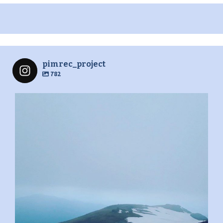
pimrec_project
782
pimrec_project