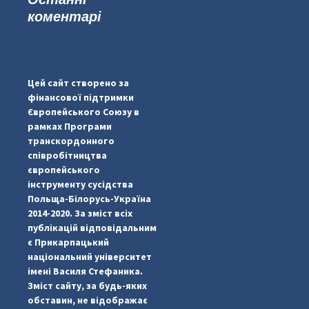
коментарі
...
#PipIvanToday
pimrec_project
Цей сайт створено за
фінансової підтримки
Європейського Союзу в
рамках Програми
транскордонного
співробітництва
європейського
інструменту сусідства
Польща-Білорусь-Україна
2014-2020. За зміст всіх
публікацій відповідальним
є Прикарпацький
національний університет
імені Василя Стефаника.
Зміст сайту, за будь-яких
обставин, не відображає