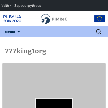
Увійти
Зареєструйтесь
Перейти
Пошук:
Меню
до
змісту
777king1org