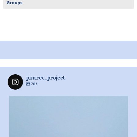
Groups
pimrec_project
782
pimrec_project