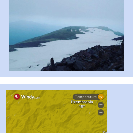
...
#PipIvanToday
pimrec_project