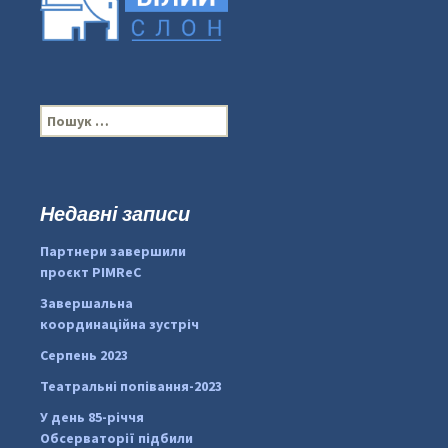
П
о
ш
у
к
Недавні записи
...
#PipIvanToday
:
Партнери завершили
pimrec_project
проєкт PIMReC
Завершальна
координаційна зустріч
Серпень 2023
Театральні попівання-2023
У день 85-річчя
Обсерваторії підбили