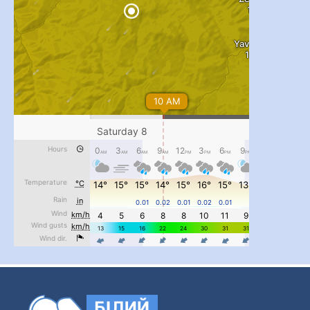
...
#PipIvanToday
pimrec_project