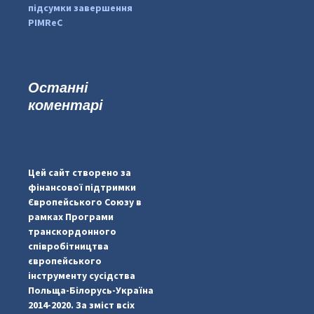
підсумки завершення
PIMReC
Останні
коментарі
...
#PipIvanToday
pimrec_project
Цей сайт створено за
фінансової підтримки
Європейського Союзу в
рамках Програми
транскордонного
співробітництва
європейського
інструменту сусідства
Польща-Білорусь-Україна
2014-2020. За зміст всіх