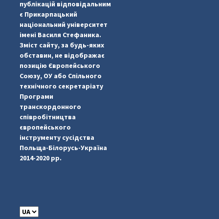
публікацій відповідальним
є Прикарпацький
національний університет
імені Василя Стефаника.
Зміст сайту, за будь-яких
обставин, не відображає
позицію Європейського
Союзу, ОУ або Спільного
...
#PipIvanToday
технічного секретаріату
Програми
pimrec_project
транскордонного
співробітництва
європейського
інструменту сусідства
Польща-Білорусь-Україна
2014-2020 рр.
C