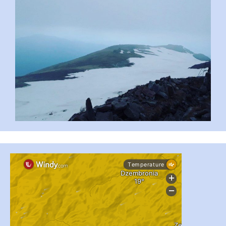
...
#PipIvanToday
pimrec_project