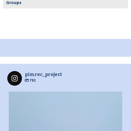
Groups
pimrec_project
782
pimrec_project