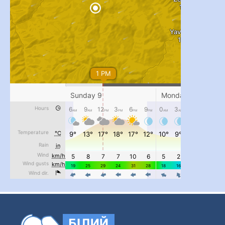
...
#PipIvanToday
pimrec_project