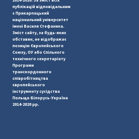
публікацій відповідальним
є Прикарпацький
національний університет
імені Василя Стефаника.
Зміст сайту, за будь-яких
обставин, не відображає
позицію Європейського
...
#PipIvanToday
Союзу, ОУ або Спільного
технічного секретаріату
pimrec_project
Програми
транскордонного
співробітництва
європейського
інструменту сусідства
Польща-Білорусь-Україна
2014-2020 рр.