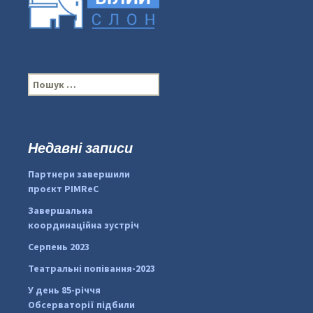
П
о
ш
у
к
Недавні записи
...
#PipIvanToday
:
Партнери завершили
pimrec_project
проєкт PIMReC
Завершальна
координаційна зустріч
Серпень 2023
Театральні попівання-2023
У день 85-річчя
Обсерваторії підбили