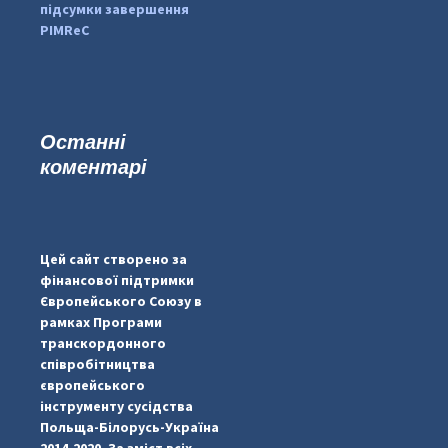
підсумки завершення
PIMReC
Останні
коментарі
...
#PipIvanToday
pimrec_project
Цей сайт створено за
фінансової підтримки
Європейського Союзу в
рамках Програми
транскордонного
співробітництва
європейського
інструменту сусідства
Польща-Білорусь-Україна
2014-2020. За зміст всіх