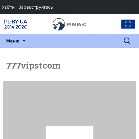
Увійти
Зареєструйтесь
Перейти
Пошук:
Меню
до
змісту
777vipstcom