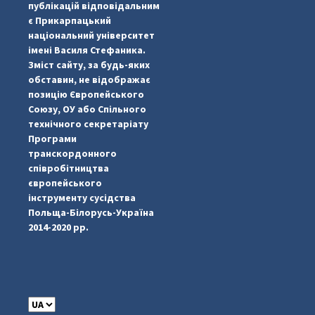
публікацій відповідальним
є Прикарпацький
національний університет
імені Василя Стефаника.
Зміст сайту, за будь-яких
обставин, не відображає
позицію Європейського
Союзу, ОУ або Спільного
технічного секретаріату
Програми
транскордонного
#PipIvanToday
#PipIvanWeather
...

співробітництва
європейського
pimrec_project
інструменту сусідства
Польща-Білорусь-Україна
2014-2020 рр.
C