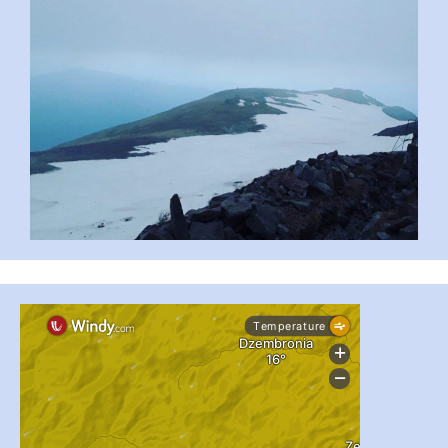
#PipIvanToday
#PipIvanWeather
...

pimrec_project