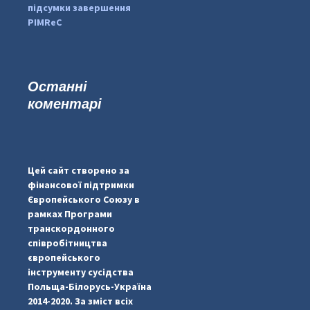
підсумки завершення
PIMReC
Останні
коментарі
#PipIvanToday
#PipIvanWeather
Цей сайт створено за
...

фінансової підтримки
Європейського Союзу в
pimrec_project
рамках Програми
транскордонного
співробітництва
європейського
інструменту сусідства
Польща-Білорусь-Україна
2014-2020. За зміст всіх