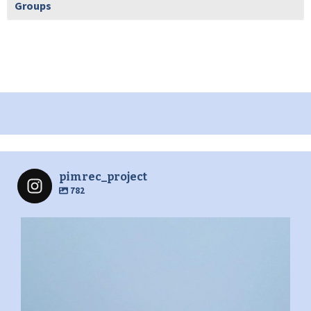
Groups
pimrec_project
782
pimrec_project