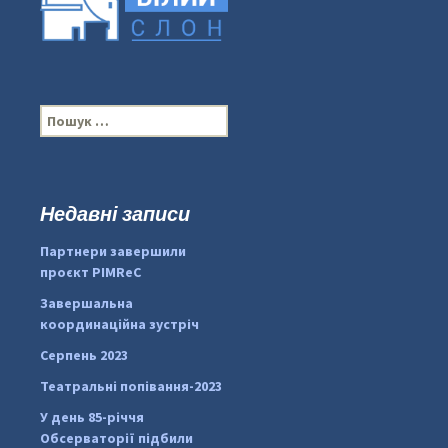
П
о
ш
у
к
Недавні записи
:
#PipIvanToday
#PipIvanWeather
Партнери завершили
...

проєкт PIMReC
pimrec_project
Завершальна
координаційна зустріч
Серпень 2023
Театральні попівання-2023
У день 85-річчя
Обсерваторії підбили