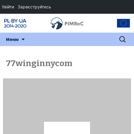
Увійти
Зареєструйтесь
Перейти
Пошук:
Меню
до
змісту
77winginnycom