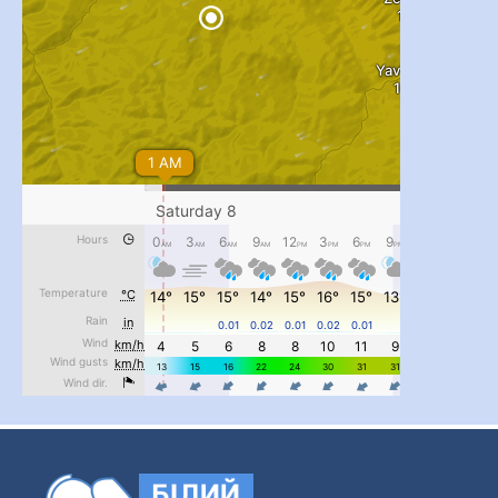
#PipIvanToday
#PipIvanWeather
...

pimrec_project