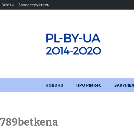
Увійти
Зареєструйтесь
Перейти
НОВИНИ
ПРО PIMReC
ЗАКУПІВЛ
до
змісту
Мета проєкту
Партнери
789betkena
Хід проекту