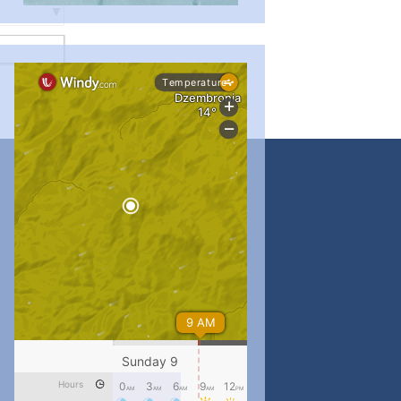
#PipIvanToday
#PipIvanWeather
...

pimrec_project