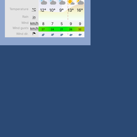
#PipIvanToday
#PipIvanWeather
...

pimrec_project
#PipIvanToday
#PipIvanWeather
...

pimrec_project