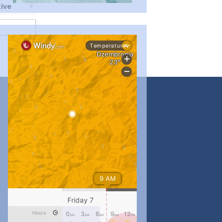
ти
...
#PipIvanToday
pimrec_project
...
#PipIvanToday