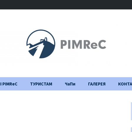
І PIMReC
ТУРИСТАМ
ЧаПи
ГАЛЕРЕЯ
КОНТ
Правила відвідування
Щоденник
будівництва
Важлива інформація