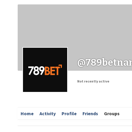
Заходи
Корисні матеріали
ЗМІ про PIMReC
@789betna
Not recently active
Home
Activity
Profile
Friends
Groups