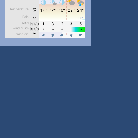
pimrec_project
...
#PipIvanToday
pimrec_project