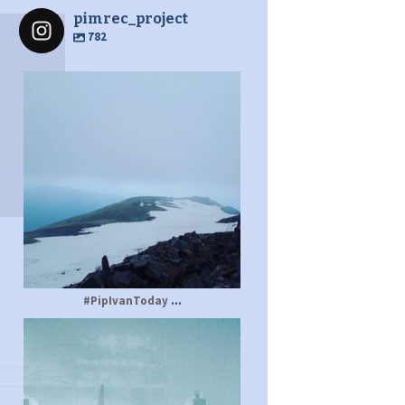
pimrec_project
782
pimrec_project
...
#PipIvanToday
pimrec_project