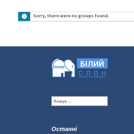
Sorry, there were no groups found.
П
о
ш
у
к
Останні
: