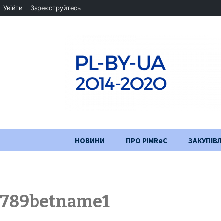
Увійти
Зареєструйтесь
Перейти
НОВИНИ
ПРО PIMReC
ЗАКУПІВЛ
до
змісту
Мета проєкту
Партнери
789betname1
Хід проекту