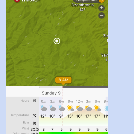
...
#PipIvanToday
pimrec_project