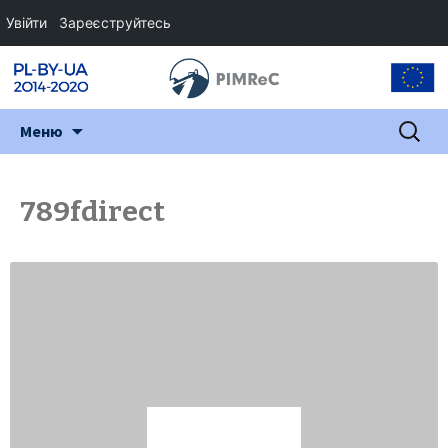
Увійти
Зареєструйтесь
Перейти
Пошук:
Меню
до
змісту
789fdirect