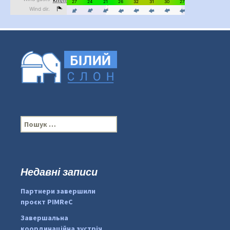
П
о
ш
у
к
Недавні записи
...
#PipIvanToday
:
Партнери завершили
pimrec_project
проєкт PIMReC
Завершальна
координаційна зустріч