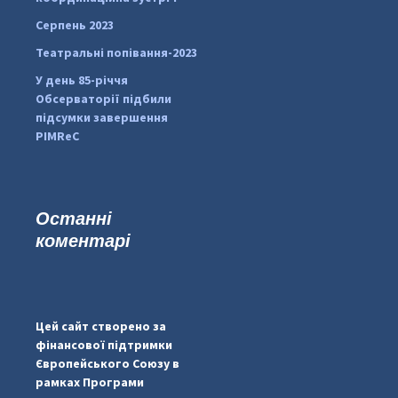
Серпень 2023
Театральні попівання-2023
У день 85-річчя
Обсерваторії підбили
підсумки завершення
PIMReC
Останні
коментарі
...
#PipIvanToday
pimrec_project
Цей сайт створено за
фінансової підтримки
Європейського Союзу в
рамках Програми