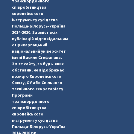
транскордонного
співробітництва
європейського
інструменту сусідства
Польща-Білорусь-Україна
2014-2020. За зміст всіх
публікацій відповідальним
є Прикарпацький
національний університет
імені Василя Стефаника.
Зміст сайту, за будь-яких
обставин, не відображає
позицію Європейського
Союзу, ОУ або Спільного
...
#PipIvanToday
технічного секретаріату
Програми
pimrec_project
транскордонного
співробітництва
європейського
інструменту сусідства
Польща-Білорусь-Україна
2014-2020 рр.