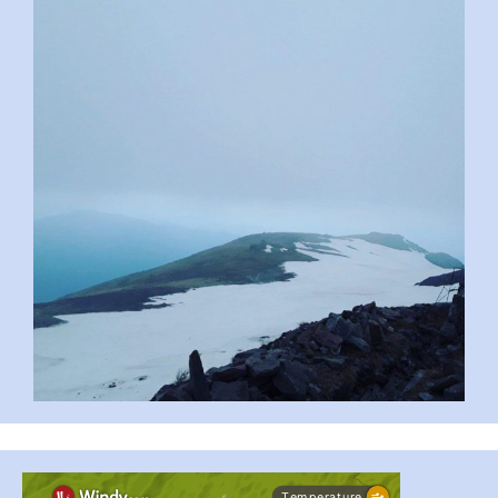
pimrec_project
...
#PipIvanToday
pimrec_project