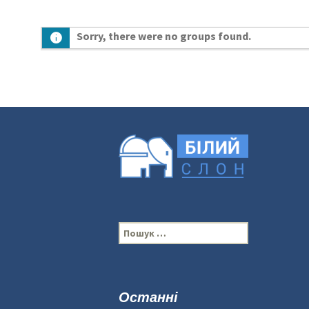
Sorry, there were no groups found.
П
о
ш
у
к
Останні
: