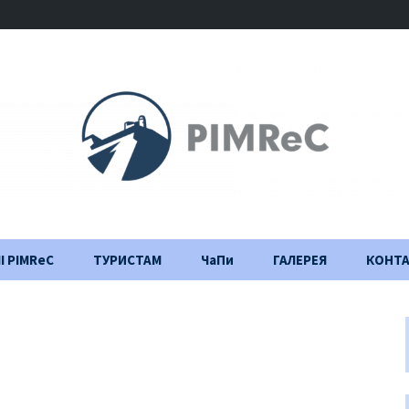
І PIMReC
ТУРИСТАМ
ЧаПи
ГАЛЕРЕЯ
КОНТ
Правила відвідування
Щоденник
будівництва
Важлива інформація