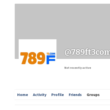
Заходи
Корисні матеріали
ЗМІ про PIMReC
@789ft3co
Not recently active
Home
Activity
Profile
Friends
Groups