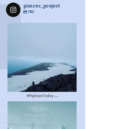
pimrec_project
782
pimrec_project
...
#PipIvanToday
pimrec_project