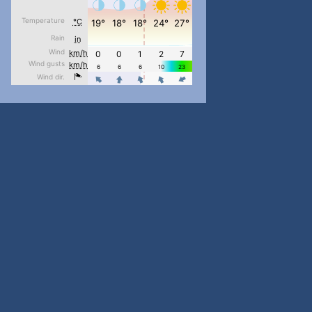
pimrec_project
...
#PipIvanToday
pimrec_project