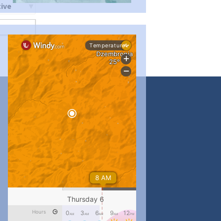
ти
...
#PipIvanToday
pimrec_project
...
#PipIvanToday