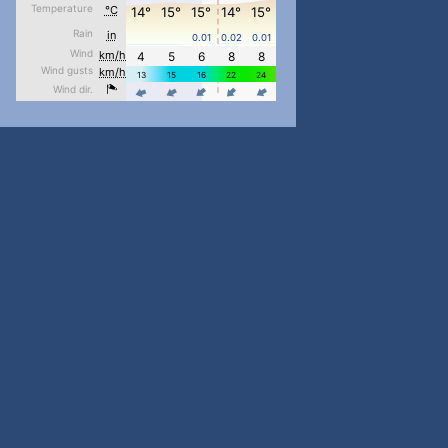
...

pimrec_project
#PipIvanToday
#PipIvanWeather
...

pimrec_project