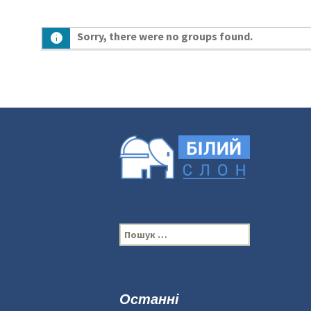
Sorry, there were no groups found.
П
о
ш
у
к
Останні
: