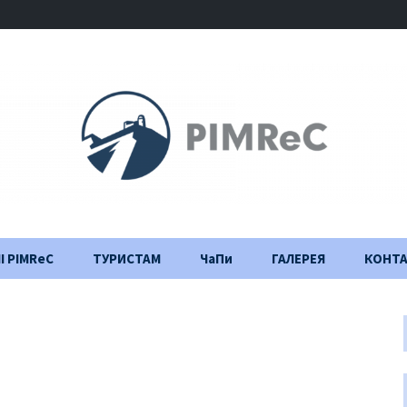
І PIMReC
ТУРИСТАМ
ЧаПи
ГАЛЕРЕЯ
КОНТ
Правила відвідування
Щоденник
будівництва
Важлива інформація