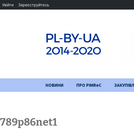
Увійти
Зареєструйтесь
Перейти
НОВИНИ
ПРО PIMReC
ЗАКУПІВЛ
до
змісту
Мета проєкту
Партнери
789p86net1
Хід проекту