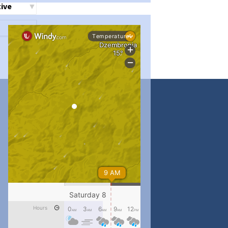
ти
#PipIvanToday
#PipIvanWeather
...

pimrec_project
#PipIvanToday
#PipIvanWeather