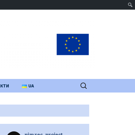
Пошук:
АКТИ
UA
PL
EN
pimrec_project