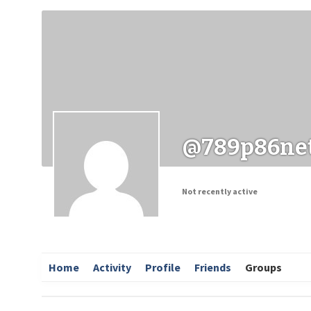
Заходи
Корисні матеріали
ЗМІ про PIMReC
@789p86ne
Not recently active
Home
Activity
Profile
Friends
Groups