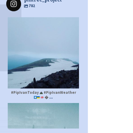
782
pimrec_project
#PipIvanToday
#PipIvanWeather
...

pimrec_project