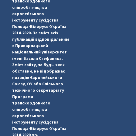
транскордонного
співробітництва
європейського
інструменту сусідства
Польща-Білорусь-Україна
2014-2020. За зміст всіх
публікацій відповідальним
є Прикарпацький
національний університет
імені Василя Стефаника.
Зміст сайту, за будь-яких
обставин, не відображає
позицію Європейського
Союзу, ОУ або Спільного
...
#PipIvanToday
технічного секретаріату
Програми
pimrec_project
транскордонного
співробітництва
європейського
інструменту сусідства
Польща-Білорусь-Україна
2014-2020 рр.