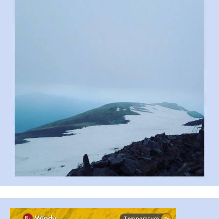
pimrec_project
...
#PipIvanToday
pimrec_project