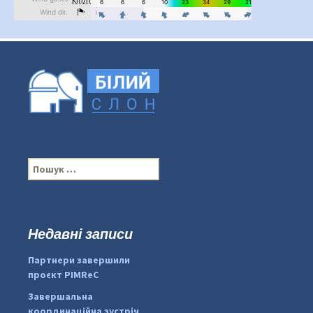
П
о
ш
у
к
Недавні записи
...
#PipIvanToday
:
Партнери завершили
pimrec_project
проєкт PIMReC
Завершальна
координаційна зустріч