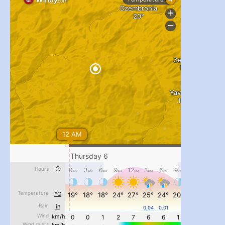
...
#PipIvanToday
pimrec_project