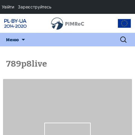
Увійти
Зареєструйтесь
Перейти
Пошук:
Меню
до
змісту
789p8live