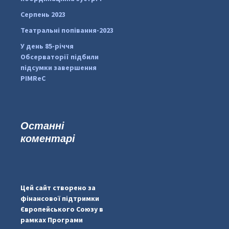
Серпень 2023
Театральні попівання-2023
У день 85-річчя
Обсерваторії підбили
підсумки завершення
PIMReC
Останні
коментарі
...
#PipIvanToday
pimrec_project
Цей сайт створено за
фінансової підтримки
Європейського Союзу в
рамках Програми