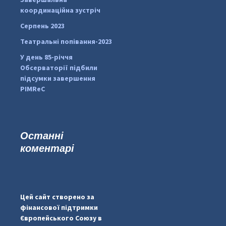
координаційна зустріч
Серпень 2023
Театральні попівання-2023
У день 85-річчя
Обсерваторії підбили
підсумки завершення
PIMReC
Останні
коментарі
#PipIvanToday
#PipIvanWeather
Цей сайт створено за
...

фінансової підтримки
Європейського Союзу в
pimrec_project