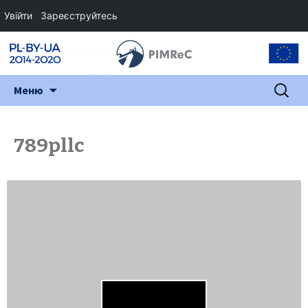
Увійти
Зареєструйтесь
Перейти
Пошук:
Меню
до
змісту
789pllc