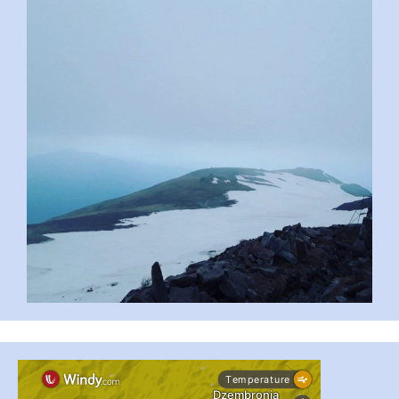
...
#PipIvanToday
pimrec_project