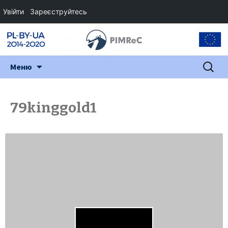
Увійти
Зареєструйтесь
Перейти
Пошук:
Меню
до
змісту
79kinggold1