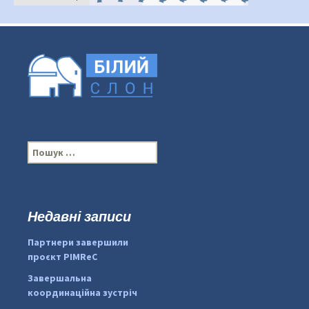
П
о
ш
у
к
Недавні записи
...
#PipIvanToday
:
Партнери завершили
pimrec_project
проєкт PIMReC
Завершальна
координаційна зустріч