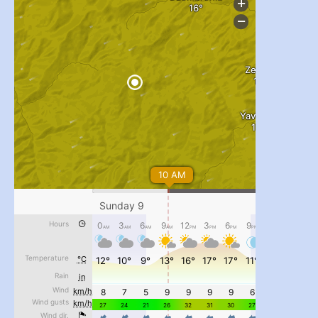
...
#PipIvanToday
pimrec_project