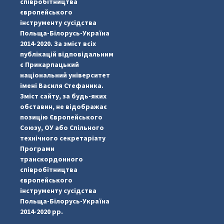
співробітництва
європейського
інструменту сусідства
Польща-Білорусь-Україна
2014-2020. За зміст всіх
публікацій відповідальним
є Прикарпацький
національний університет
імені Василя Стефаника.
Зміст сайту, за будь-яких
обставин, не відображає
позицію Європейського
Союзу, ОУ або Спільного
...
#PipIvanToday
технічного секретаріату
Програми
pimrec_project
транскордонного
співробітництва
європейського
інструменту сусідства
Польща-Білорусь-Україна
2014-2020 рр.