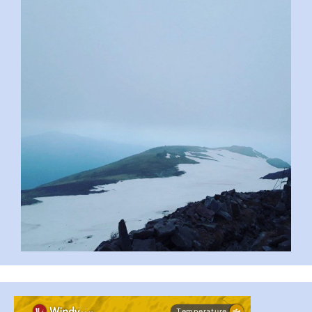
pimrec_project
...
#PipIvanToday
pimrec_project