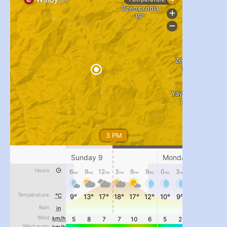
...
#PipIvanToday
pimrec_project