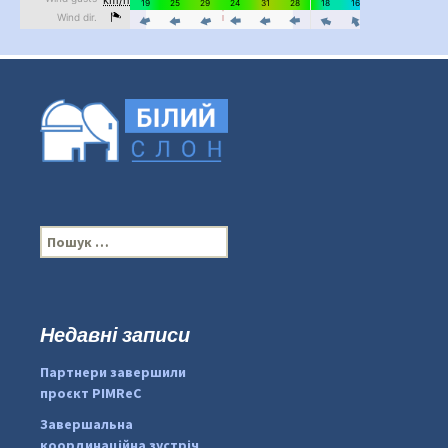
П
о
ш
у
к
Недавні записи
...
#PipIvanToday
:
Партнери завершили
pimrec_project
проєкт PIMReC
Завершальна
координаційна зустріч