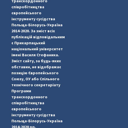
транскордонного
співробітництва
європейського
інструменту сусідства
Польща-Білорусь-Україна
2014-2020. За зміст всіх
публікацій відповідальним
є Прикарпацький
національний університет
імені Василя Стефаника.
Зміст сайту, за будь-яких
обставин, не відображає
позицію Європейського
Союзу, ОУ або Спільного
...
#PipIvanToday
технічного секретаріату
Програми
pimrec_project
транскордонного
співробітництва
європейського
інструменту сусідства
Польща-Білорусь-Україна
2014-2020 рр.