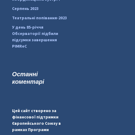
Серпень 2023
Театральні попівання-2023
У день 85-річчя
Обсерваторії підбили
підсумки завершення
PIMReC
Останні
коментарі
...
#PipIvanToday
pimrec_project
Цей сайт створено за
фінансової підтримки
Європейського Союзу в
рамках Програми