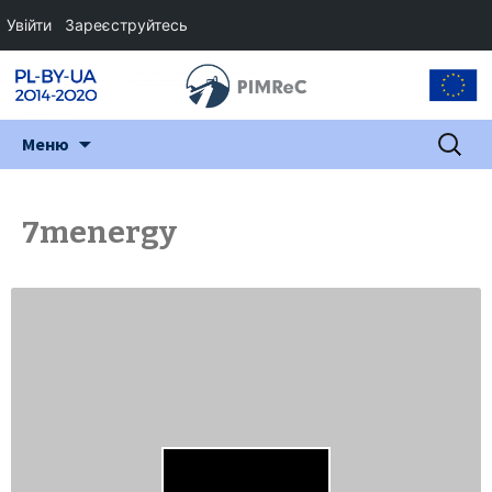
Увійти
Зареєструйтесь
Перейти
Пошук:
Меню
до
змісту
7menergy