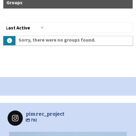
Groups
Сортувати
Sorry, there were no groups found.
по:
pimrec_project
782