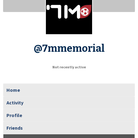
@7mmemorial
Not recently active
Home
Activity
Profile
Friends