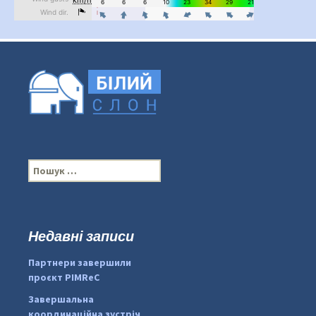
П
о
ш
у
к
Недавні записи
...
#PipIvanToday
:
Партнери завершили
pimrec_project
проєкт PIMReC
Завершальна
координаційна зустріч