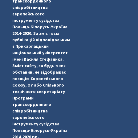
транскордонного
співробітництва
європейського
інструменту сусідства
Польща-Білорусь-Україна
2014-2020. За зміст всіх
публікацій відповідальним
є Прикарпацький
національний університет
імені Василя Стефаника.
Зміст сайту, за будь-яких
обставин, не відображає
позицію Європейського
Союзу, ОУ або Спільного
...
#PipIvanToday
технічного секретаріату
Програми
pimrec_project
транскордонного
співробітництва
європейського
інструменту сусідства
Польща-Білорусь-Україна
2014-2020 рр.