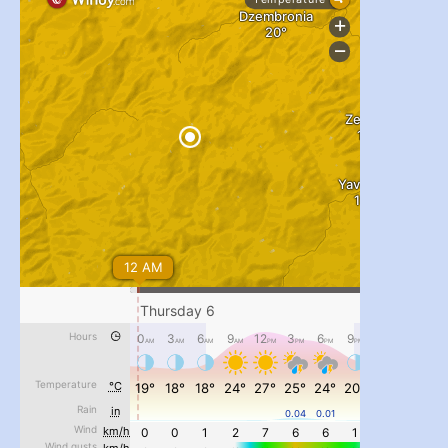
...
#PipIvanToday
pimrec_project