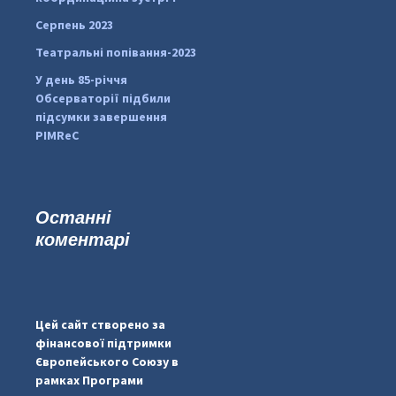
Серпень 2023
Театральні попівання-2023
У день 85-річчя
Обсерваторії підбили
підсумки завершення
PIMReC
Останні
коментарі
...
#PipIvanToday
pimrec_project
Цей сайт створено за
фінансової підтримки
Європейського Союзу в
рамках Програми