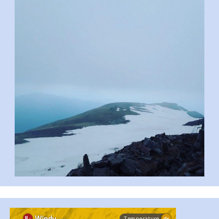
pimrec_project
...
#PipIvanToday
pimrec_project