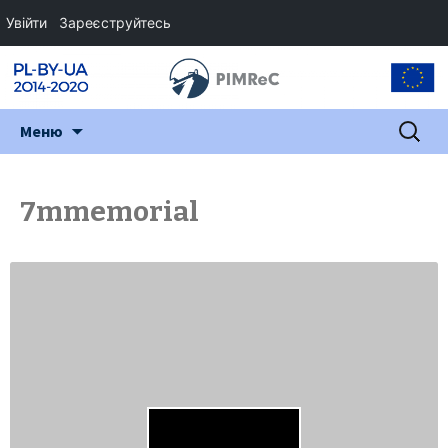
Увійти
Зареєструйтесь
Перейти
Пошук:
Меню
до
змісту
7mmemorial