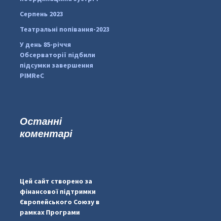
Серпень 2023
Театральні попівання-2023
У день 85-річчя
Обсерваторії підбили
підсумки завершення
PIMReC
Останні
коментарі
#PipIvanToday
#PipIvanWeather
Цей сайт створено за
...

фінансової підтримки
Європейського Союзу в
pimrec_project
рамках Програми