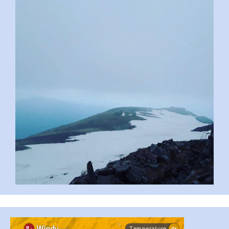
pimrec_project
#PipIvanToday
#PipIvanWeather
...

pimrec_project