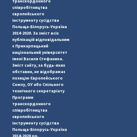
транскордонного
співробітництва
європейського
інструменту сусідства
Польща-Білорусь-Україна
2014-2020. За зміст всіх
публікацій відповідальним
є Прикарпацький
національний університет
імені Василя Стефаника.
Зміст сайту, за будь-яких
обставин, не відображає
позицію Європейського
Союзу, ОУ або Спільного
технічного секретаріату
Програми
транскордонного
#PipIvanToday
#PipIvanWeather
...

співробітництва
європейського
pimrec_project
інструменту сусідства
Польща-Білорусь-Україна
2014-2020 рр.