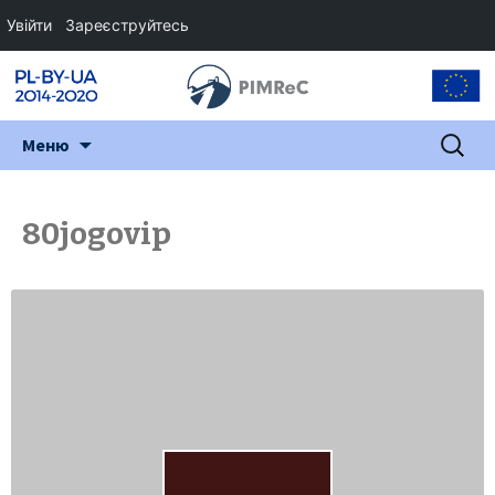
Увійти
Зареєструйтесь
Перейти
Пошук:
Меню
до
змісту
80jogovip