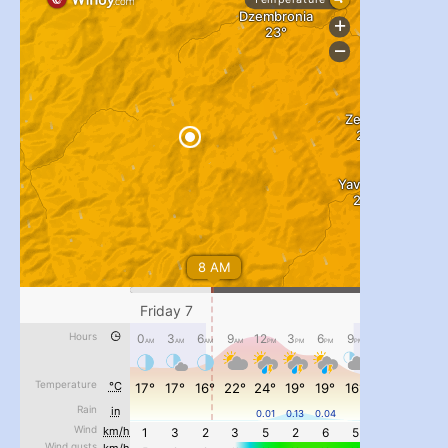
#PipIvanToday
#PipIvanWeather
...

pimrec_project