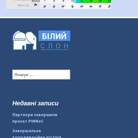
П
о
ш
у
к
Недавні записи
:
#PipIvanToday
#PipIvanWeather
Партнери завершили
...

проєкт PIMReC
pimrec_project
Завершальна
координаційна зустріч