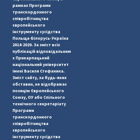
рамках Програми
транскордонного
співробітництва
європейського
інструменту сусідства
Польща-Білорусь-Україна
2014-2020. За зміст всіх
публікацій відповідальним
є Прикарпацький
національний університет
імені Василя Стефаника.
Зміст сайту, за будь-яких
обставин, не відображає
позицію Європейського
Союзу, ОУ або Спільного
технічного секретаріату
Програми
транскордонного
#PipIvanToday
#PipIvanWeather
...

співробітництва
європейського
pimrec_project
інструменту сусідства