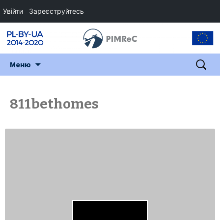
Увійти
Зареєструйтесь
Перейти
Пошук:
Меню
до
змісту
811bethomes