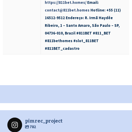
https://811bet.homes/
Email:
contact@811bet.homes
Hotline: +55 (11)
16512-9512 Endereço: R. Irmã Haydêe
Ribeiro, 1 – Santo Amaro, São Paulo – SP,
04736-010, Brazil #811BET #811_BET
#811bethomes #slot_811BET
#811BET_cadastro
pimrec_project
782