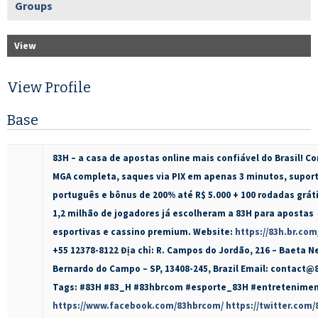
Groups
View
View Profile
Base
83H – a casa de apostas online mais confiável do Brasil! C
MGA completa, saques via PIX em apenas 3 minutos, suport
português e bônus de 200% até R$ 5.000 + 100 rodadas gráti
1,2 milhão de jogadores já escolheram a 83H para apostas
esportivas e cassino premium. Website:
https://83h.br.com
+55 12378-8122 Địa chỉ: R. Campos do Jordão, 216 – Baeta N
Bernardo do Campo – SP, 13408-245, Brazil Email: contact
Tags: #83H #83_H #83hbrcom #esporte_83H #entretenime
https://www.facebook.com/83hbrcom/
https://twitter.com