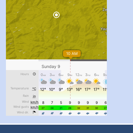
#PipIvanToday
#PipIvanWeather
...

pimrec_project