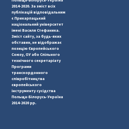
2014-2020. За зміст всіх
публікацій відповідальним
є Прикарпацький
національний університет
імені Василя Стефаника.
Зміст сайту, за будь-яких
обставин, не відображає
позицію Європейського
Союзу, ОУ або Спільного
технічного секретаріату
Програми
транскордонного
#PipIvanToday
#PipIvanWeather
...

співробітництва
європейського
pimrec_project
інструменту сусідства
Польща-Білорусь-Україна
2014-2020 рр.