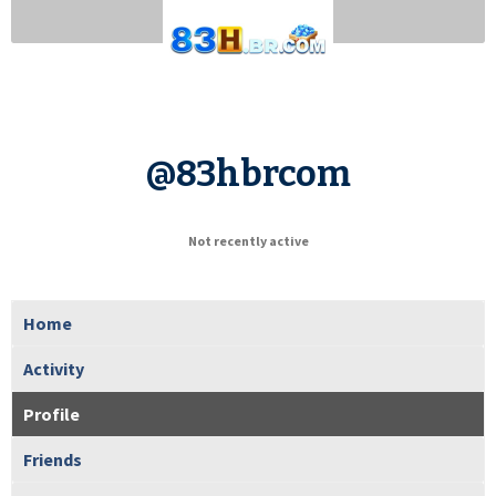
@83hbrcom
Not recently active
Home
Activity
Profile
Friends