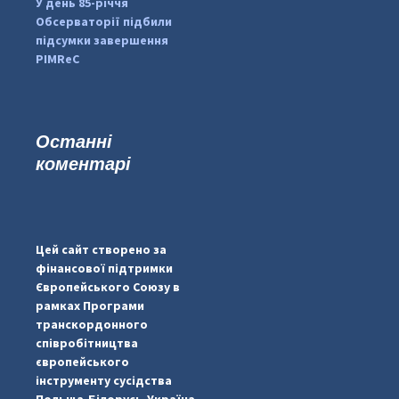
У день 85-річчя
Обсерваторії підбили
підсумки завершення
PIMReC
Останні
коментарі
#PipIvanToday
#PipIvanWeather
Цей сайт створено за
...

фінансової підтримки
Європейського Союзу в
pimrec_project
рамках Програми
транскордонного
співробітництва
європейського
інструменту сусідства
Польща-Білорусь-Україна