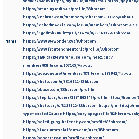
5b90874a4e05
https://mylink.la/alewises05
https://joy.link
https://amazingradio.us/profile/83hbrcom
https://kenhrao.com/members/83hbrcom.111635/#about
https://leakedmodels.com/forum/members/83hbrcom.6793
https://v.gd/imbK0N
https://hto.to/u/3316122-83hbrcom
Name
https://www.wowonder.xyz/83hbrcom
https://www.frontendmentor.io/profile/83hbrcom
https://talk.tacklewarehouse.com/index.php?
members/83hbrcom.107165/#about
https://aoezone.net/members/83hbrcom.173941/#about
https://xbato.com/u/3316122-83hbrcom
https://pbase.com/83hbrcom/profile
https://stepik.org/users/1174608445/profile
https://hoo.be
https://zbato.org/u/3316122-83hbrcom
https://runtrip.jp/m
type=postedCourse
https://bsky.app/profile/83hbrcom.bsky
https://beteiligung.hafencity.com/profile/83hbrcom/
https://stack.amcsplatform.com/user/83hbrcom
https://adhocracy.plus/profile/83hbrcom/