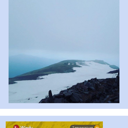
pimrec_project
...
#PipIvanToday
pimrec_project