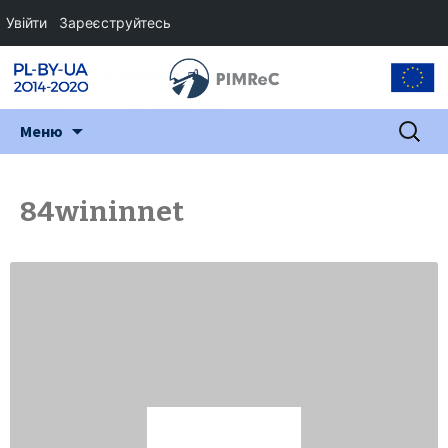
Увійти
Зареєструйтесь
Перейти
Пошук:
Меню
до
змісту
84wininnet