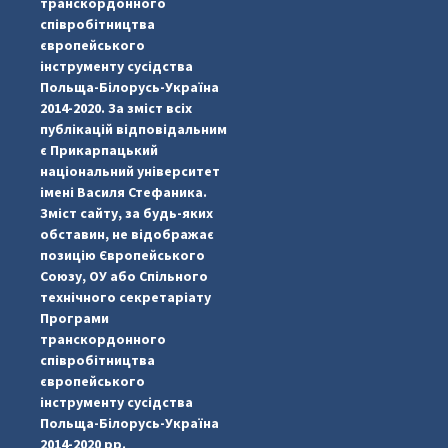
транскордонного
співробітництва
європейського
інструменту сусідства
Польща-Білорусь-Україна
2014-2020. За зміст всіх
публікацій відповідальним
є Прикарпацький
національний університет
імені Василя Стефаника.
Зміст сайту, за будь-яких
обставин, не відображає
позицію Європейського
Союзу, ОУ або Спільного
...
#PipIvanToday
технічного секретаріату
Програми
pimrec_project
транскордонного
співробітництва
європейського
інструменту сусідства
Польща-Білорусь-Україна
2014-2020 рр.