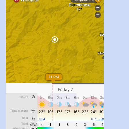
...
#PipIvanToday
pimrec_project