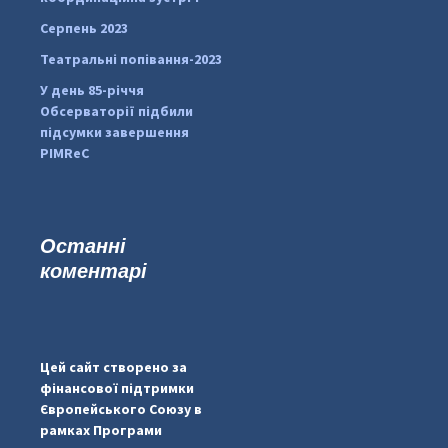
Серпень 2023
Театральні попівання-2023
У день 85-річчя
Обсерваторії підбили
підсумки завершення
PIMReC
Останні
коментарі
...
#PipIvanToday
pimrec_project
Цей сайт створено за
фінансової підтримки
Європейського Союзу в
рамках Програми