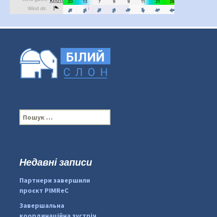
П
о
ш
у
к
Недавні записи
...
#PipIvanToday
:
Партнери завершили
pimrec_project
проєкт PIMReC
Завершальна
координаційна зустріч