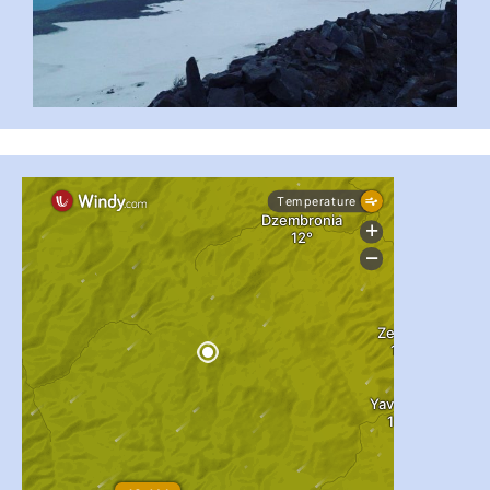
#PipIvanToday
#PipIvanWeather
...

pimrec_project