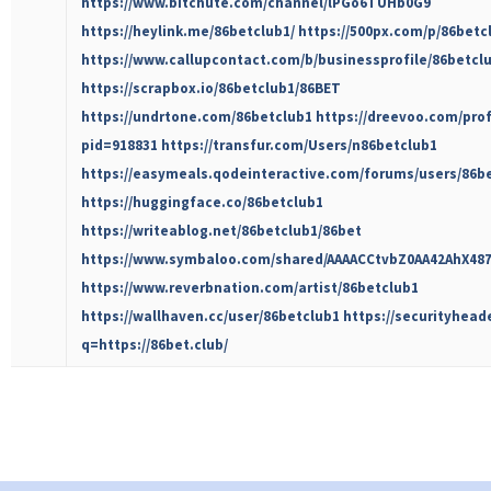
https://www.bitchute.com/channel/lPGo6TUHb0G9
https://heylink.me/86betclub1/
https://500px.com/p/86betc
https://www.callupcontact.com/b/businessprofile/86betcl
https://scrapbox.io/86betclub1/86BET
https://undrtone.com/86betclub1
https://dreevoo.com/prof
pid=918831
https://transfur.com/Users/n86betclub1
https://easymeals.qodeinteractive.com/forums/users/86be
https://huggingface.co/86betclub1
https://writeablog.net/86betclub1/86bet
https://www.symbaloo.com/shared/AAAACCtvbZ0AA42AhX48
https://www.reverbnation.com/artist/86betclub1
https://wallhaven.cc/user/86betclub1
https://securityhead
q=https://86bet.club/