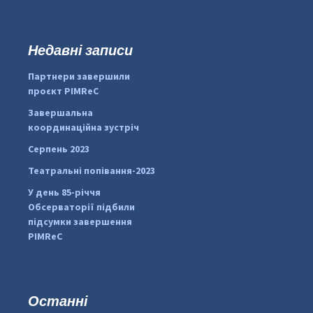
ш
у
к
Недавні записи
:
#PipIvanToday
#PipIvanWeather
Партнери завершили
...

проєкт PIMReC
pimrec_project
Завершальна
координаційна зустріч
Серпень 2023
Театральні попівання-2023
У день 85-річчя
Обсерваторії підбили
підсумки завершення
PIMReC
Останні