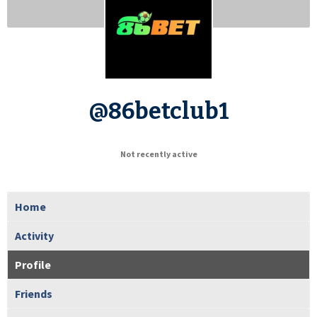
@86betclub1
Not recently active
Home
Activity
Profile
Friends