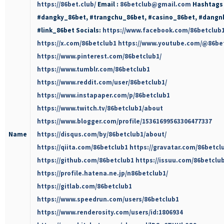
https://86bet.club/
Email :
86betclub@gmail.com
Hashtags 
#dangky_86bet, #trangchu_86bet, #casino_86bet, #dangn
#link_86bet Socials:
https://www.facebook.com/86betclub1
https://x.com/86betclub1
https://www.youtube.com/@86be
https://www.pinterest.com/86betclub1/
https://www.tumblr.com/86betclub1
https://www.reddit.com/user/86betclub1/
https://www.instapaper.com/p/86betclub1
https://www.twitch.tv/86betclub1/about
https://www.blogger.com/profile/15361699563306477337
Name
https://disqus.com/by/86betclub1/about/
https://qiita.com/86betclub1
https://gravatar.com/86betcl
https://github.com/86betclub1
https://issuu.com/86betclu
https://profile.hatena.ne.jp/n86betclub1/
https://gitlab.com/86betclub1
https://www.speedrun.com/users/86betclub1
https://www.renderosity.com/users/id:1806934