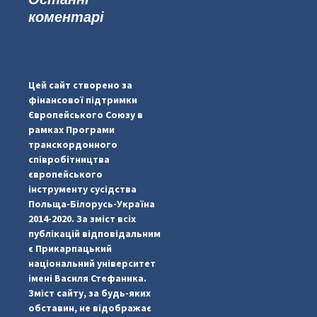
коментарі
#PipIvanToday
#PipIvanWeather
Цей сайт створено за
...

фінансової підтримки
Європейського Союзу в
pimrec_project
рамках Програми
транскордонного
співробітництва
європейського
інструменту сусідства
Польща-Білорусь-Україна
2014-2020. За зміст всіх
публікацій відповідальним
є Прикарпацький
національний університет
імені Василя Стефаника.
Зміст сайту, за будь-яких
обставин, не відображає