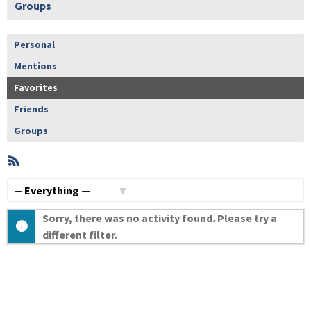
Groups
Personal
Mentions
Favorites
Friends
Groups
RSS
Member
Activities
Show:
Sorry, there was no activity found. Please try a
different filter.