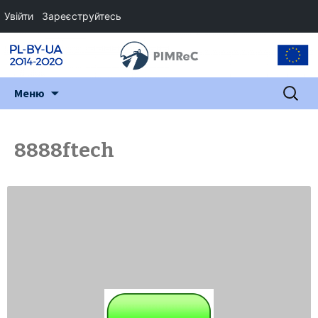
Увійти
Зареєструйтесь
Перейти
Пошук:
Меню
до
змісту
8888ftech