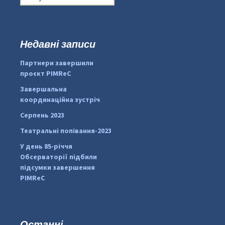
о
ш
у
к
Недавні записи
:
#PipIvanToday
#PipIvanWeather
Партнери завершили
...

проєкт PIMReC
pimrec_project
Завершальна
координаційна зустріч
Серпень 2023
Театральні попівання-2023
У день 85-річчя
Обсерваторії підбили
підсумки завершення
PIMReC
Останні