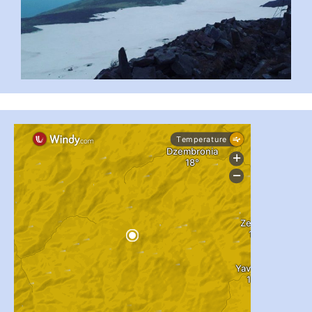
#PipIvanToday
#PipIvanWeather
...

pimrec_project