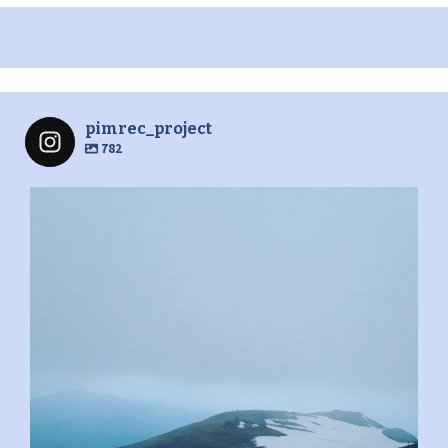
pimrec_project
782
pimrec_project