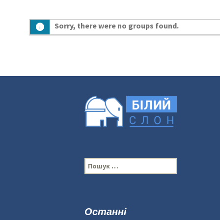
Sorry, there were no groups found.
П
о
ш
у
к
Останні
: