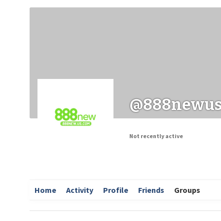
Заходи
Корисні матеріали
ЗМІ про PIMReC
@888newu
Not recently active
Home
Activity
Profile
Friends
Groups