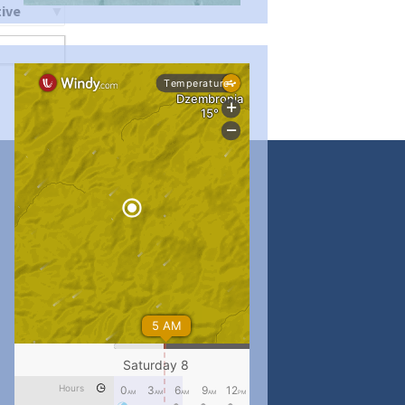
ти
#PipIvanToday
#PipIvanWeather
...

pimrec_project