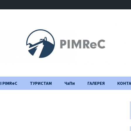
І PIMReC
ТУРИСТАМ
ЧаПи
ГАЛЕРЕЯ
КОНТ
Правила відвідування
Щоденник
будівництва
Важлива інформація