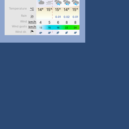
#PipIvanToday
#PipIvanWeather
...

pimrec_project
#PipIvanToday
#PipIvanWeather
...

pimrec_project