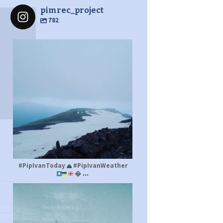
pimrec_project
782
pimrec_project
#PipIvanToday
#PipIvanWeather
...

pimrec_project