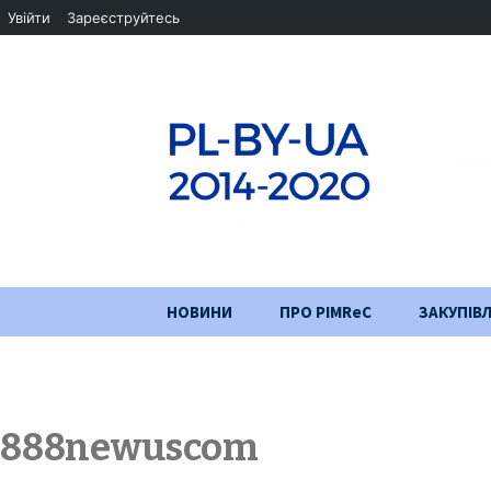
Увійти
Зареєструйтесь
Перейти
НОВИНИ
ПРО PIMReC
ЗАКУПІВЛ
до
змісту
Мета проєкту
Партнери
888newuscom
Хід проекту