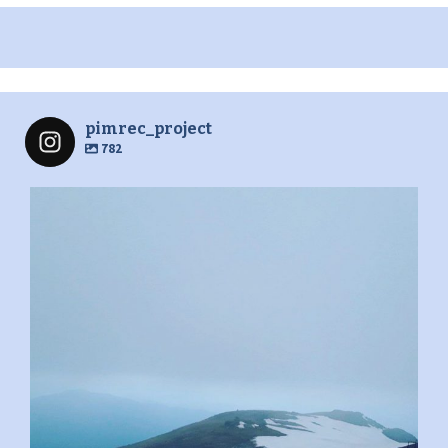
pimrec_project
782
pimrec_project