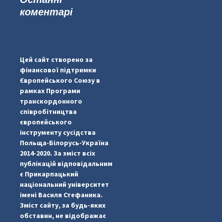
коментарі
...
#PipIvanToday
pimrec_project
Цей сайт створено за
фінансової підтримки
Європейського Союзу в
рамках Програми
транскордонного
співробітництва
європейського
інструменту сусідства
Польща-Білорусь-Україна
2014-2020. За зміст всіх
публікацій відповідальним
є Прикарпацький
національний університет
імені Василя Стефаника.
Зміст сайту, за будь-яких
обставин, не відображає