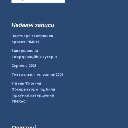
о
ш
у
к
Недавні записи
...
#PipIvanToday
:
Партнери завершили
pimrec_project
проєкт PIMReC
Завершальна
координаційна зустріч
Серпень 2023
Театральні попівання-2023
У день 85-річчя
Обсерваторії підбили
підсумки завершення
PIMReC
Останні