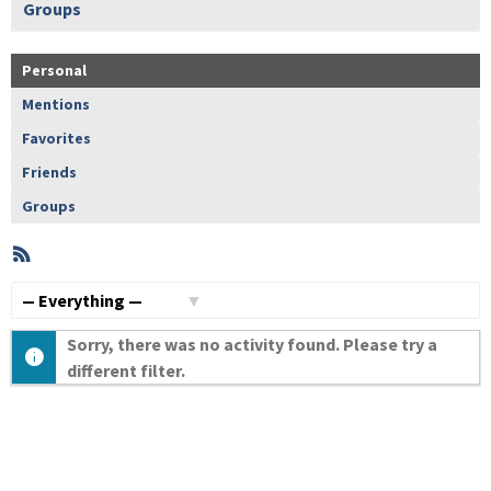
Groups
Personal
Mentions
Favorites
Friends
Groups
RSS
Member
Activities
Show:
Sorry, there was no activity found. Please try a
different filter.