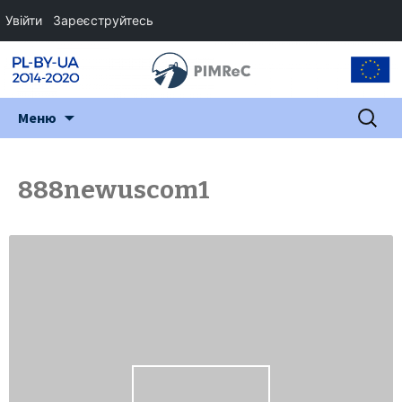
Увійти
Зареєструйтесь
Перейти
Пошук:
Меню
до
змісту
888newuscom1