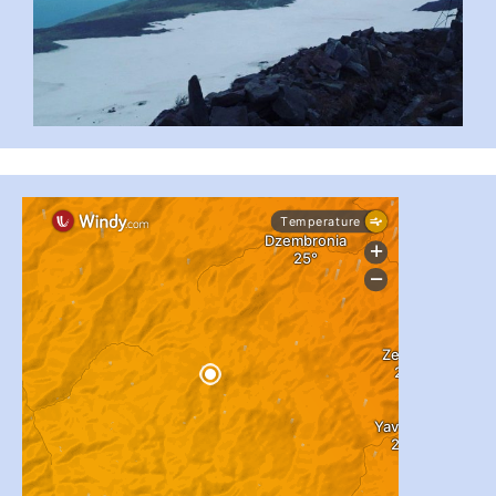
...
#PipIvanToday
pimrec_project