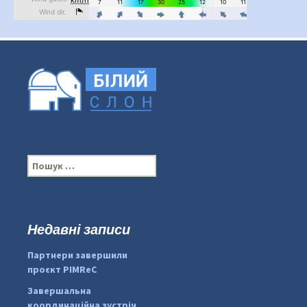
П
о
ш
у
к
Недавні записи
...
#PipIvanToday
:
Партнери завершили
pimrec_project
проєкт PIMReC
Завершальна
координаційна зустріч