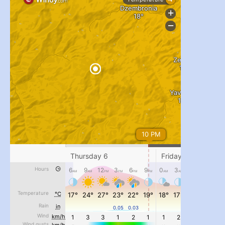
...
#PipIvanToday
pimrec_project