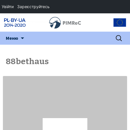
Увійти
Зареєструйтесь
Перейти
Пошук:
Меню
до
змісту
88bethaus