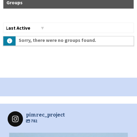
Groups
Сортувати
Sorry, there were no groups found.
по:
pimrec_project
782