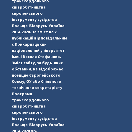
транскордонного
співробітництва
європейського
інструменту сусідства
Польща-Білорусь-Україна
2014-2020. За зміст всіх
публікацій відповідальним
є Прикарпацький
національний університет
імені Василя Стефаника.
Зміст сайту, за будь-яких
обставин, не відображає
позицію Європейського
Союзу, ОУ або Спільного
...
#PipIvanToday
технічного секретаріату
Програми
pimrec_project
транскордонного
співробітництва
європейського
інструменту сусідства
Польща-Білорусь-Україна
2014-2020 рр.