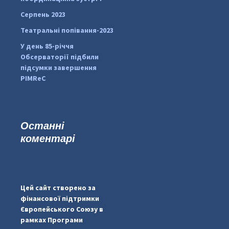
Серпень 2023
Театральні попівання-2023
У день 85-річчя
Обсерваторії підбили
підсумки завершення
PIMReC
Останні
коментарі
...
#PipIvanToday
pimrec_project
Цей сайт створено за
фінансової підтримки
Європейського Союзу в
рамках Програми