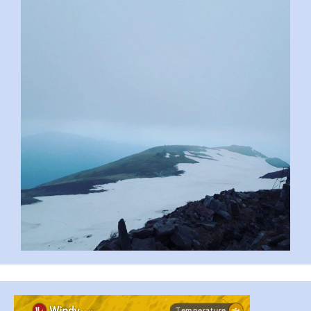
pimrec_project
...
#PipIvanToday
pimrec_project