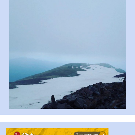
pimrec_project
...
#PipIvanToday
pimrec_project