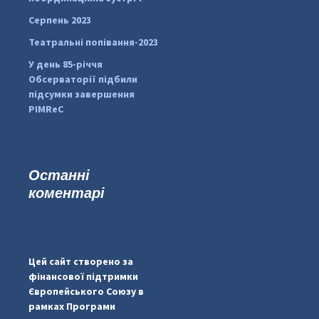
Серпень 2023
Театральні попівання-2023
У день 85-річчя
Обсерваторії підбили
підсумки завершення
PIMReC
Останні
коментарі
...
#PipIvanToday
pimrec_project
Цей сайт створено за
фінансової підтримки
Європейського Союзу в
рамках Програми