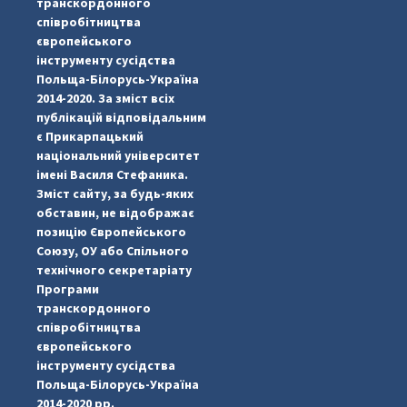
транскордонного
співробітництва
європейського
інструменту сусідства
Польща-Білорусь-Україна
2014-2020. За зміст всіх
публікацій відповідальним
є Прикарпацький
національний університет
імені Василя Стефаника.
Зміст сайту, за будь-яких
обставин, не відображає
позицію Європейського
Союзу, ОУ або Спільного
...
#PipIvanToday
технічного секретаріату
Програми
pimrec_project
транскордонного
співробітництва
європейського
інструменту сусідства
Польща-Білорусь-Україна
2014-2020 рр.