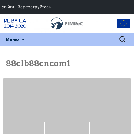
Увійти
Зареєструйтесь
Перейти
Пошук:
Меню
до
змісту
88clb88cncom1