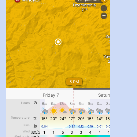
...
#PipIvanToday
pimrec_project