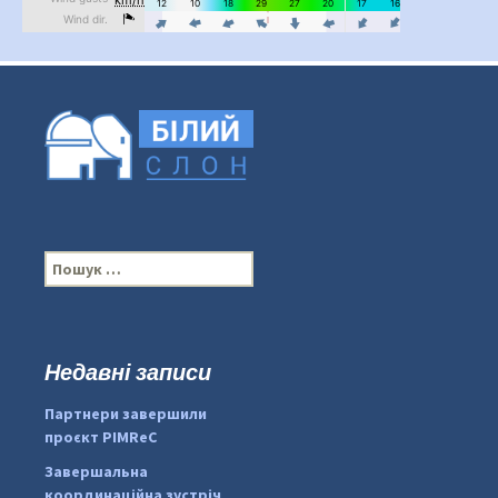
П
о
ш
у
к
Недавні записи
...
#PipIvanToday
:
Партнери завершили
pimrec_project
проєкт PIMReC
Завершальна
координаційна зустріч